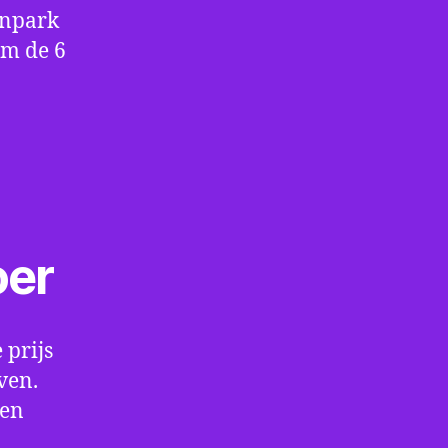
enpark
om de 6
oer
 prijs
ven.
een