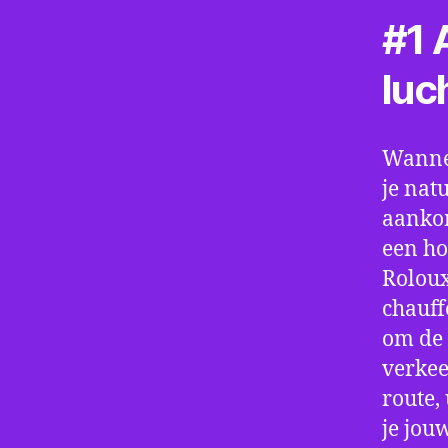
#1 A
luc
Wannee
je nat
aankom
een ho
Roloux
chauff
om de 
verkee
route,
je jou