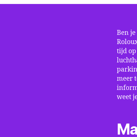
Ben je
Roloux
tijd o
luchth
parkin
meer t
inform
weet j
Ma