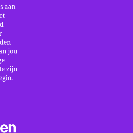
is aan
et
jd
r
rden
an jou
ge
e zijn
egio.
ten