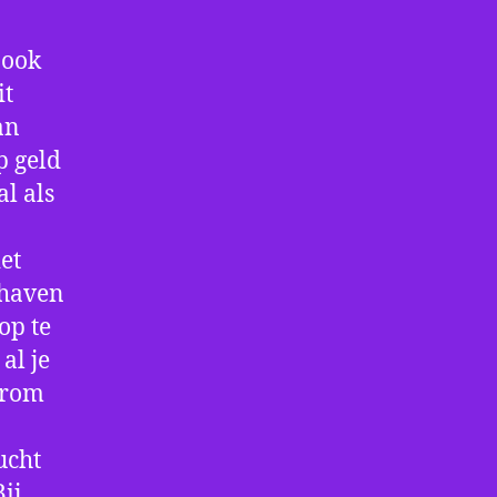
 ook
it
an
p geld
al als
et
thaven
op te
al je
arom
ucht
ij