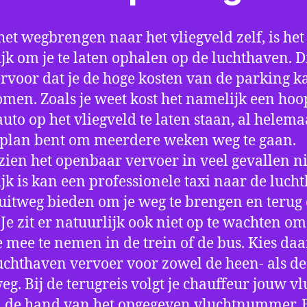
het wegbrengen naar het vliegveld zelf, is het
jk om je te laten ophalen op de luchthaven. D
ervoor dat je de hoge kosten van de parking k
men. Zoals je weet kost het namelijk een hoo
auto op het vliegveld te laten staan, al helema
 plan bent om meerdere weken weg te gaan.
ien het openbaar vervoer in veel gevallen ni
jk is kan een professionele taxi naar de luch
 uitweg bieden om je weg te brengen en terug 
 Je zit er natuurlijk ook niet op te wachten om 
 mee te nemen in de trein of de bus. Kies da
uchthaven vervoer voor zowel de heen- als de
eg. Bij de terugreis volgt je chauffeur jouw vl
 de hand van het opgegeven vluchtnummer. B