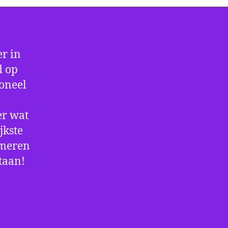
r in
d op
ioneel
er wat
jkste
rmeren
staan!