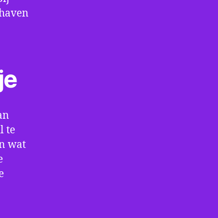
thaven
je
an
l te
en wat
e
e