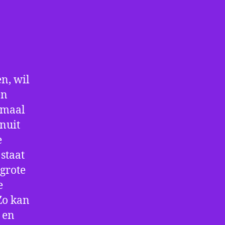
n, wil
en
nmaal
nuit
e
staat
 grote
e
Zo kan
 en