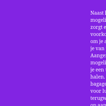
Naast 
mogeli
zorgt 
voorko
om je 
je van
Aangez
mogeli
je een
halen.
bagage
voor l
terugw
op aan