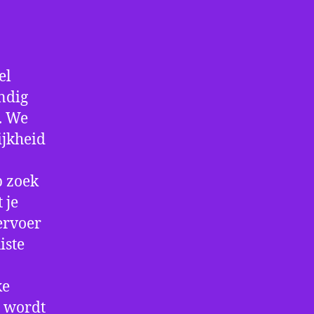
el
ndig
f. We
ijkheid
p zoek
 je
ervoer
iste
ke
e wordt