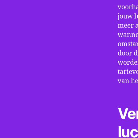
voorha
jouw l
meer a
wannee
omstan
door d
worden
tariev
van he
Ve
lu