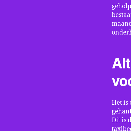
geholp
bestaa
maand 
onder
Alt
vo
Het is 
gehant
Dit is
taxibe