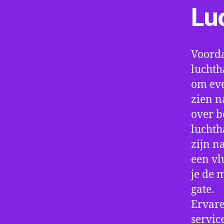
Lu
Voorda
luchth
om eve
zien n
over b
luchth
zijn n
een vl
je de 
gate.
Ervare
servic