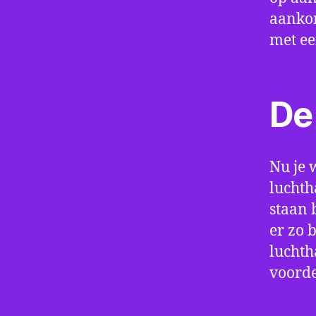
aankom
met e
De 
Nu je 
luchth
staan 
er zo 
luchth
voorde