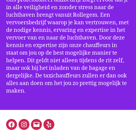
in alle veiligheid en zonder stress naar de
luchthaven brengt vanuit Rollegem. Een
vervoersbedrijf waarop je kan vertrouwen, met
de nodige kennis, ervaring en expertise in het
vervoer van en naar de luchthaven. Door deze
kennis en expertise zijn onze chauffeurs in
staat om jou op de best mogelijke manier te
helpen. Dit geldt niet alleen tijdens de rit zelf,
maar ook bij het inladen van de bagage en
dergelijke. De taxichauffeurs zullen er dan ook
alles aan doen om het jou zo prettig mogelijk te
maken.
Facebook
Instagram
E-
Yelp