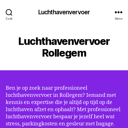
Luchthavenvervoer
Zoek
Menu
Luchthavenvervoer
Rollegem
Ben je op zoek naar professioneel
luchthavenvervoer in Rollegem? Iemand met
kennis en expertise die je altijd op tijd op de
luchthaven afzet en ophaalt? Met professioneel
luchthavenvervoer bespaar je jezelf heel wat
stress, parkingkosten en gesleur met bagage.