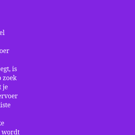
el
voer
gt, is
p zoek
 je
ervoer
iste
ke
e wordt