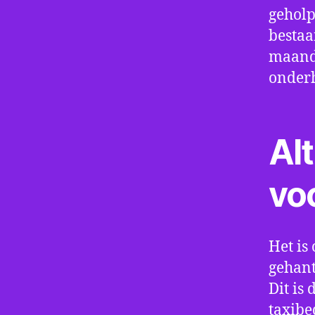
geholp
bestaa
maand 
onder
Alt
vo
Het is 
gehant
Dit is
taxibe