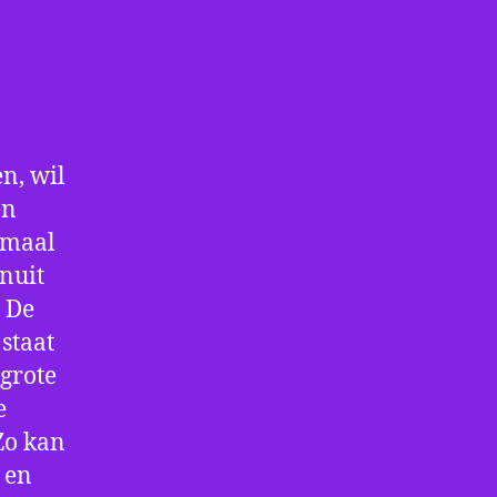
n, wil
en
nmaal
nuit
. De
staat
 grote
e
Zo kan
 en