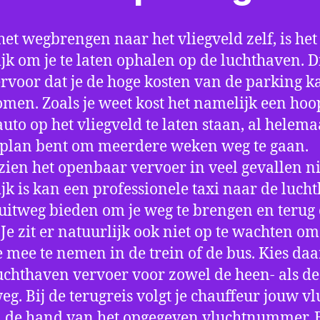
het wegbrengen naar het vliegveld zelf, is het
jk om je te laten ophalen op de luchthaven. D
ervoor dat je de hoge kosten van de parking k
men. Zoals je weet kost het namelijk een hoo
auto op het vliegveld te laten staan, al helema
 plan bent om meerdere weken weg te gaan.
ien het openbaar vervoer in veel gevallen ni
jk is kan een professionele taxi naar de luch
 uitweg bieden om je weg te brengen en terug 
 Je zit er natuurlijk ook niet op te wachten om 
 mee te nemen in de trein of de bus. Kies da
uchthaven vervoer voor zowel de heen- als de
eg. Bij de terugreis volgt je chauffeur jouw vl
 de hand van het opgegeven vluchtnummer. B