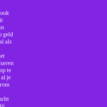
 ook
it
an
p geld
al als
et
thaven
op te
al je
arom
ucht
ij