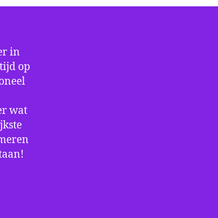
r in
tijd op
ioneel
er wat
jkste
rmeren
staan!