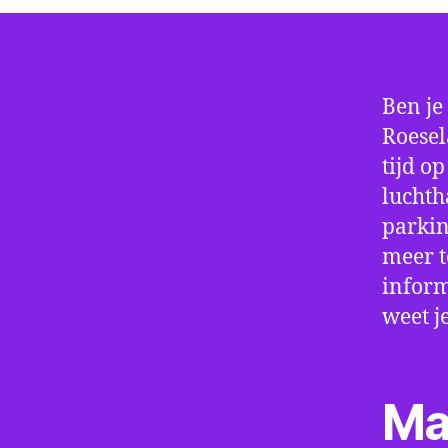
Ben je
Roesel
tijd o
luchth
parkin
meer t
inform
weet j
Ma