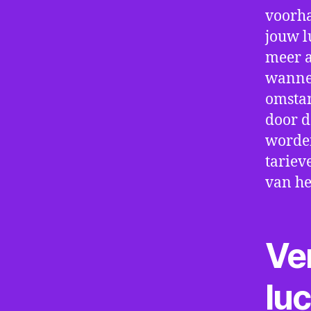
voorha
jouw l
meer a
wannee
omstan
door d
worden
tariev
van he
Ve
lu