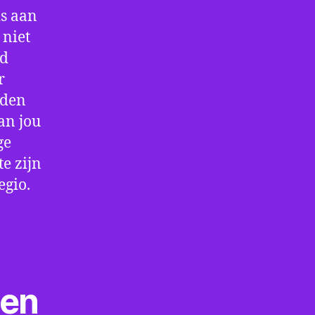
is aan
 niet
jd
r
rden
an jou
ge
e zijn
egio.
ten