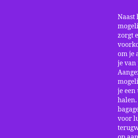
Naast 
mogeli
zorgt 
voorko
om je 
je van
Aangez
mogeli
je een
halen.
bagage
voor l
terugw
op aan