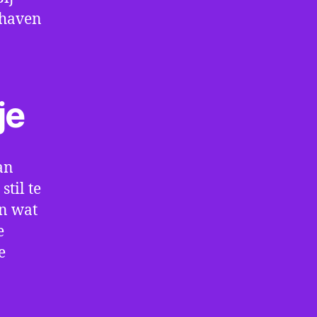
thaven
je
an
til te
en wat
e
e