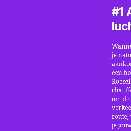
#1 A
luc
Wannee
je nat
aankom
een ho
Roesel
chauff
om de 
verkee
route,
je jou