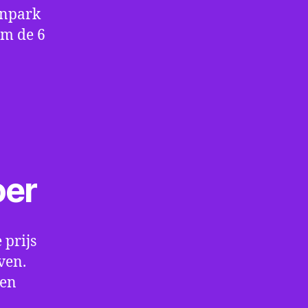
enpark
om de 6
oer
 prijs
ven.
een