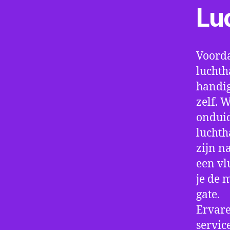
Lu
Voorda
luchth
handig
zelf. 
onduid
luchth
zijn n
een vl
je de 
gate.
Ervare
servic