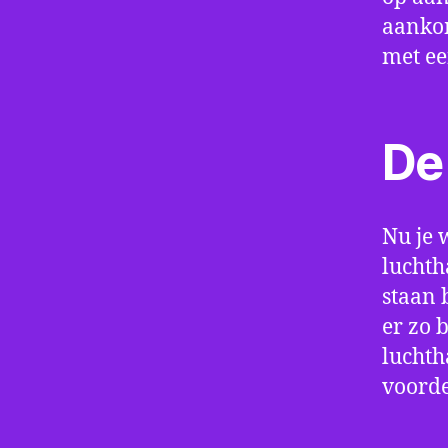
aankom
met e
De 
Nu je 
luchth
staan 
er zo 
luchth
voorde