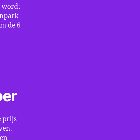
e wordt
enpark
om de 6
oer
 prijs
ven.
een