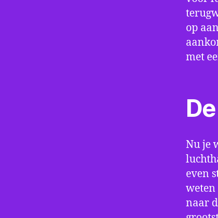
terugw
op aan
aankom
met e
De 
Nu je 
luchth
even s
weten 
naar d
groots