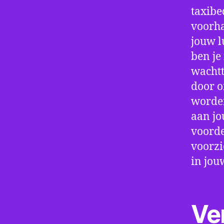
taxibe
voorha
jouw l
ben je
wachtt
door o
worden
aan jo
voorde
voorzi
in jou
Ve