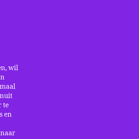
n, wil
en
nmaal
nuit
 te
s en
 naar