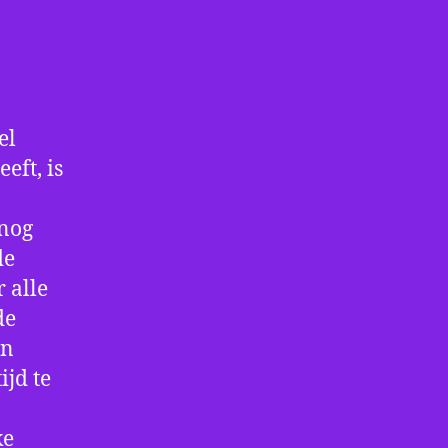
el
eft, is
 nog
de
 alle
de
an
ijd te
ke