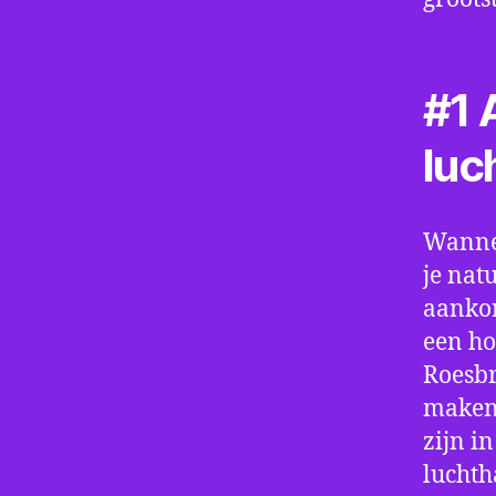
#1 A
luc
Wannee
je nat
aankom
een ho
Roesbr
maken.
zijn i
luchth