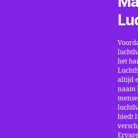
Ma
Lu
Voorda
luchth
het ha
Luchth
altijd
naam h
mensen
luchth
biedt 
verschi
Ervare