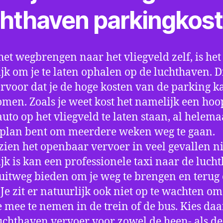
chthaven parkingkos
het wegbrengen naar het vliegveld zelf, is het
jk om je te laten ophalen op de luchthaven. D
ervoor dat je de hoge kosten van de parking k
men. Zoals je weet kost het namelijk een hoo
auto op het vliegveld te laten staan, al helema
 plan bent om meerdere weken weg te gaan.
ien het openbaar vervoer in veel gevallen ni
jk is kan een professionele taxi naar de luch
 uitweg bieden om je weg te brengen en terug 
 Je zit er natuurlijk ook niet op te wachten om 
 mee te nemen in de trein of de bus. Kies da
uchthaven vervoer voor zowel de heen- als de