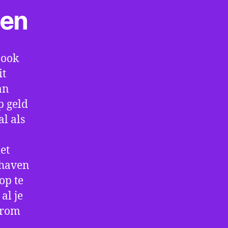
ten
 ook
it
an
p geld
al als
et
thaven
op te
al je
arom