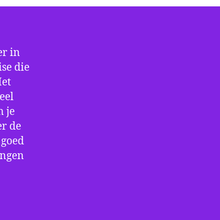
r in
se die
Met
eel
 je
er de
e goed
ingen