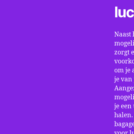
lu
Naast 
mogeli
zorgt 
voorko
om je 
je van
Aangez
mogeli
je een
halen.
bagage
voor l