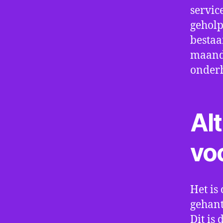
servic
geholp
bestaa
maand 
onder
Alt
vo
Het is 
gehant
Dit is