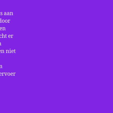
is aan
door
 en
cht er
n
en niet
m
vervoer