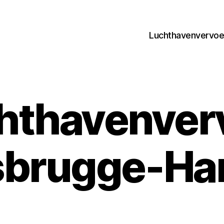
Luchthavenvervoer
hthavenver
brugge-Ha