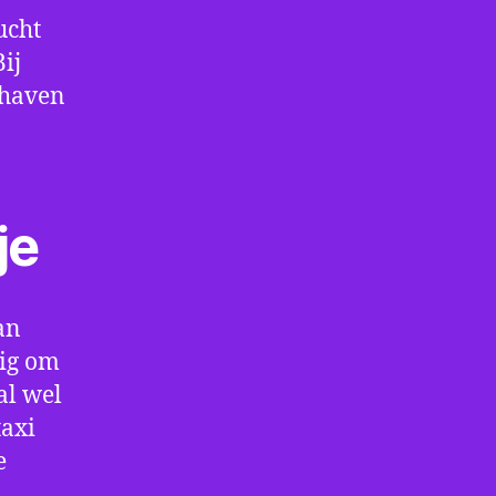
ucht
ij
thaven
je
an
dig om
al wel
taxi
e