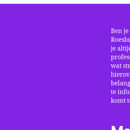
Ben je
Roesbr
je alt
profes
wat st
hierov
belang
te inf
komt t