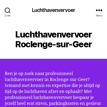
Luchthavenvervoer
Zoek
Menu
Luchthavenvervoer
Roclenge-sur-Geer
Ben je op zoek naar professioneel
luchthavenvervoer in Roclenge-sur-Geer?
Iemand met kennis en expertise die je altijd op
tijd op de luchthaven afzet en ophaalt? Met
professioneel luchthavenvervoer bespaar je
jezelf heel wat stress, parkingkosten en gesleur