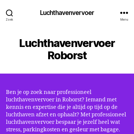
Luchthavenvervoer
Zoek
Menu
Luchthavenvervoer
Roborst
Ben je op zoek naar professioneel
luchthavenvervoer in Roborst? Iemand met
kennis en expertise die je altijd op tijd op de
luchthaven afzet en ophaalt? Met professioneel
luchthavenvervoer bespaar je jezelf heel wat
stress, parkingkosten en gesleur met bagage.