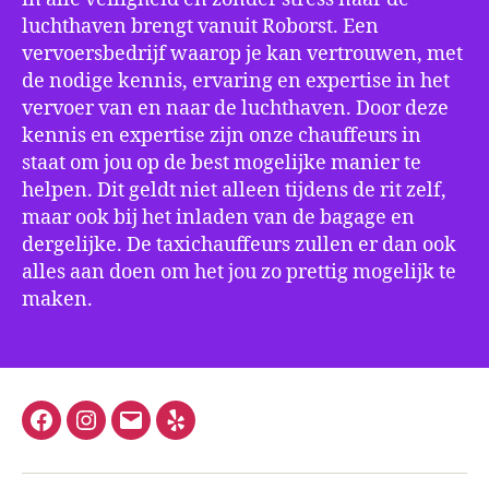
luchthaven brengt vanuit Roborst. Een
vervoersbedrijf waarop je kan vertrouwen, met
de nodige kennis, ervaring en expertise in het
vervoer van en naar de luchthaven. Door deze
kennis en expertise zijn onze chauffeurs in
staat om jou op de best mogelijke manier te
helpen. Dit geldt niet alleen tijdens de rit zelf,
maar ook bij het inladen van de bagage en
dergelijke. De taxichauffeurs zullen er dan ook
alles aan doen om het jou zo prettig mogelijk te
maken.
Facebook
Instagram
E-
Yelp
mail