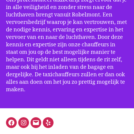
in alle veiligheid en zonder stress naar de
luchthaven brengt vanuit Robelmont. Een
vervoersbedrijf waarop je kan vertrouwen, met
de nodige kennis, ervaring en expertise in het
vervoer van en naar de luchthaven. Door deze
kennis en expertise zijn onze chauffeurs in
staat om jou op de best mogelijke manier te
helpen. Dit geldt niet alleen tijdens de rit zelf,
maar ook bij het inladen van de bagage en
dergelijke. De taxichauffeurs zullen er dan ook
alles aan doen om het jou zo prettig mogelijk te
maken.
Facebook
Instagram
E-
Yelp