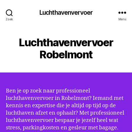
Luchthavenvervoer
Zoek
Menu
Luchthavenvervoer
Robelmont
Ben je op zoek naar professioneel
luchthavenvervoer in Robelmont? Iemand met
kennis en expertise die je altijd op tijd op de
luchthaven afzet en ophaalt? Met professioneel
luchthavenvervoer bespaar je jezelf heel wat
stress, parkingkosten en gesleur met bagage.