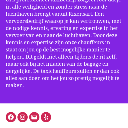
in alle veiligheid en zonder stress naar de
luchthaven brengt vanuit Rixensart. Een
vervoersbedrijf waarop je kan vertrouwen, met
de nodige kennis, ervaring en expertise in het
vervoer van en naar de luchthaven. Door deze
kennis en expertise zijn onze chauffeurs in
staat om jou op de best mogelijke manier te
helpen. Dit geldt niet alleen tijdens de rit zelf,
maar ook bij het inladen van de bagage en
dergelijke. De taxichauffeurs zullen er dan ook
alles aan doen om het jou zo prettig mogelijk te
maken.
Facebook
Instagram
E-
Yelp