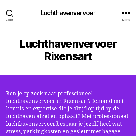
Luchthavenvervoer
Zoek
Menu
Luchthavenvervoer
Rixensart
Ben je op zoek naar professioneel
luchthavenvervoer in Rixensart? Iemand met
kennis en expertise die je altijd op tijd op de
luchthaven afzet en ophaalt? Met professioneel
luchthavenvervoer bespaar je jezelf heel wat
stress, parkingkosten en gesleur met bagage.