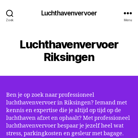
Luchthavenvervoer
Zoek
Menu
Luchthavenvervoer
Riksingen
Ben je op zoek naar professioneel
luchthavenvervoer in Riksingen? Iemand met
kennis en expertise die je altijd op tijd op de
luchthaven afzet en ophaalt? Met professioneel
luchthavenvervoer bespaar je jezelf heel wat
stress, parkingkosten en gesleur met bagage.