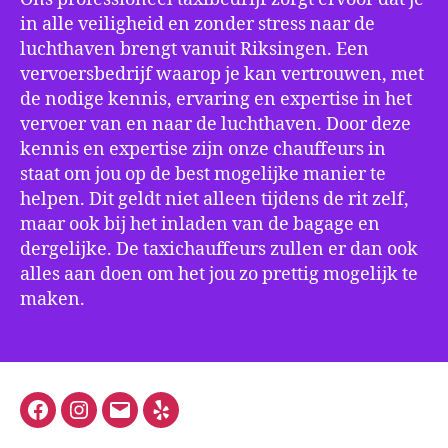
in alle veiligheid en zonder stress naar de
luchthaven brengt vanuit Riksingen. Een
vervoersbedrijf waarop je kan vertrouwen, met
de nodige kennis, ervaring en expertise in het
vervoer van en naar de luchthaven. Door deze
kennis en expertise zijn onze chauffeurs in
staat om jou op de best mogelijke manier te
helpen. Dit geldt niet alleen tijdens de rit zelf,
maar ook bij het inladen van de bagage en
dergelijke. De taxichauffeurs zullen er dan ook
alles aan doen om het jou zo prettig mogelijk te
maken.
Facebook
Instagram
E-
Yelp