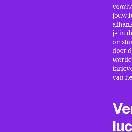
voorha
jouw l
afhank
je in d
omstan
door d
worden
tariev
van he
Ve
lu