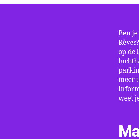
Ben je
Rèves?
op de 
luchth
parkin
meer t
inform
weet j
Ma