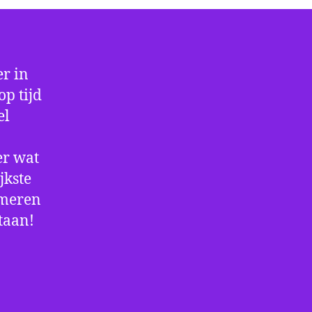
r in
op tijd
el
er wat
jkste
rmeren
staan!