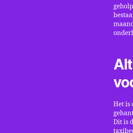
geholp
bestaa
maand 
onder
Alt
vo
Het is 
gehant
Dit is
taxibe