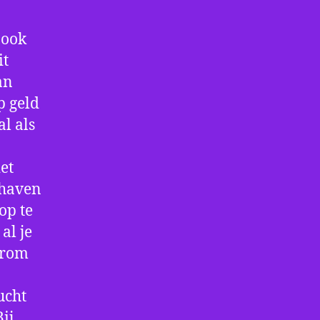
 ook
it
an
p geld
al als
et
thaven
op te
al je
arom
ucht
ij