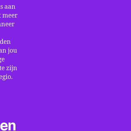
is aan
t meer
nneer
rden
an jou
ge
e zijn
egio.
ten