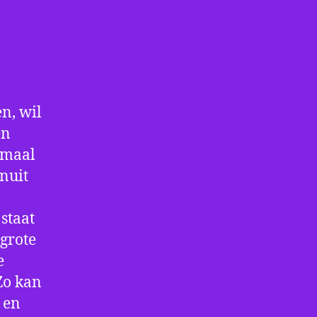
n, wil
en
nmaal
nuit
staat
 grote
e
Zo kan
 en