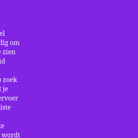
el
ndig om
e zien
id
p zoek
 je
ervoer
iste
ke
e wordt