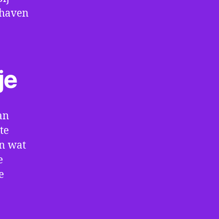
thaven
je
an
te
en wat
e
e