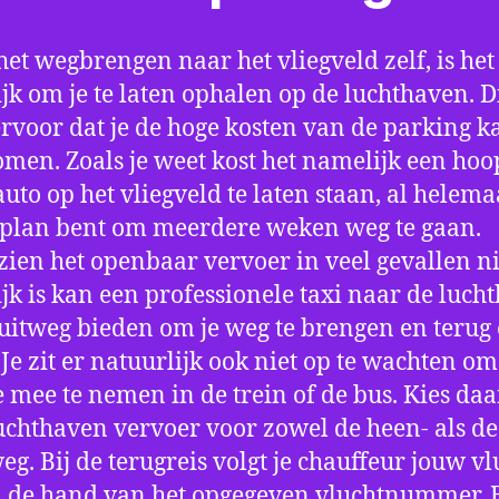
het wegbrengen naar het vliegveld zelf, is het
jk om je te laten ophalen op de luchthaven. D
ervoor dat je de hoge kosten van de parking k
men. Zoals je weet kost het namelijk een hoo
auto op het vliegveld te laten staan, al helema
 plan bent om meerdere weken weg te gaan.
ien het openbaar vervoer in veel gevallen ni
jk is kan een professionele taxi naar de luch
 uitweg bieden om je weg te brengen en terug 
 Je zit er natuurlijk ook niet op te wachten om 
 mee te nemen in de trein of de bus. Kies da
uchthaven vervoer voor zowel de heen- als de
eg. Bij de terugreis volgt je chauffeur jouw vl
 de hand van het opgegeven vluchtnummer. B