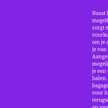
Naast 
mogeli
zorgt 
voorko
om je 
je van
Aangez
mogeli
je een
halen.
bagage
voor l
terugw
op aan