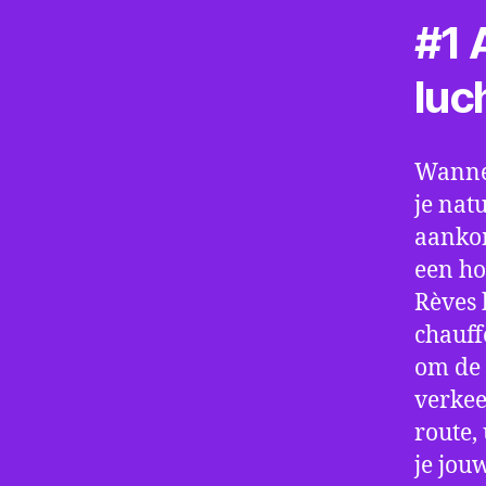
#1 A
luc
Wannee
je nat
aankom
een ho
Rèves 
chauff
om de 
verkee
route,
je jou