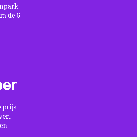
enpark
om de 6
oer
 prijs
ven.
een