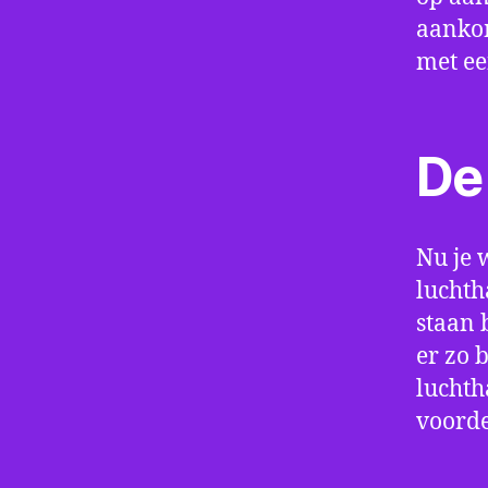
aankom
met e
De 
Nu je 
luchth
staan 
er zo 
luchth
voorde