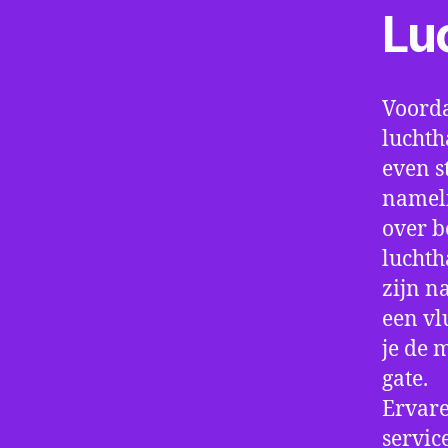
Lu
Voorda
luchth
even s
nameli
over b
luchth
zijn n
een vl
je de 
gate.
Ervare
servic