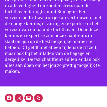
in alle veiligheid en zonder stress naar de
luchthaven brengt vanuit Remagne. Een
vervoersbedrijf waarop je kan vertrouwen, met
de nodige kennis, ervaring en expertise in het
vervoer van en naar de luchthaven. Door deze
kennis en expertise zijn onze chauffeurs in
staat om jou op de best mogelijke manier te
helpen. Dit geldt niet alleen tijdens de rit zelf,
maar ook bij het inladen van de bagage en
dergelijke. De taxichauffeurs zullen er dan ook
alles aan doen om het jou zo prettig mogelijk te
maken.
Facebook
Instagram
E-
Yelp