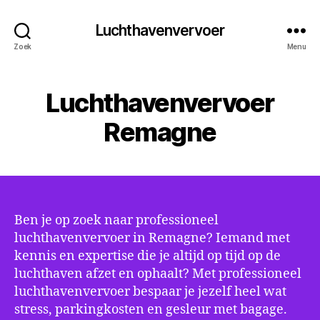
Luchthavenvervoer
Zoek
Menu
Luchthavenvervoer
Remagne
Ben je op zoek naar professioneel
luchthavenvervoer in Remagne? Iemand met
kennis en expertise die je altijd op tijd op de
luchthaven afzet en ophaalt? Met professioneel
luchthavenvervoer bespaar je jezelf heel wat
stress, parkingkosten en gesleur met bagage.