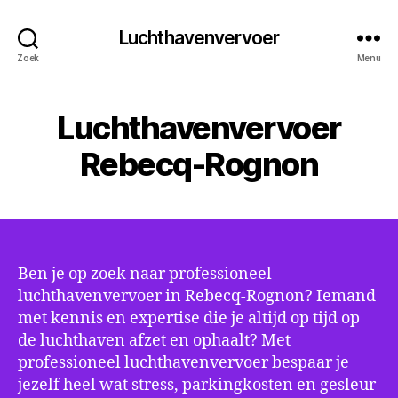
Luchthavenvervoer
Zoek
Menu
Luchthavenvervoer
Rebecq-Rognon
Ben je op zoek naar professioneel
luchthavenvervoer in Rebecq-Rognon? Iemand
met kennis en expertise die je altijd op tijd op
de luchthaven afzet en ophaalt? Met
professioneel luchthavenvervoer bespaar je
jezelf heel wat stress, parkingkosten en gesleur