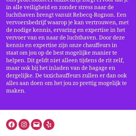
in alle veiligheid en zonder stress naar de
luchthaven brengt vanuit Rebecq-Rognon. Een
vervoersbedrijf waarop je kan vertrouwen, met
de nodige kennis, ervaring en expertise in het
vervoer van en naar de luchthaven. Door deze
kennis en expertise zijn onze chauffeurs in
staat om jou op de best mogelijke manier te
helpen. Dit geldt niet alleen tijdens de rit zelf,
maar ook bij het inladen van de bagage en
dergelijke. De taxichauffeurs zullen er dan ook
alles aan doen om het jou zo prettig mogelijk te
maken.
Facebook
Instagram
E-
Yelp