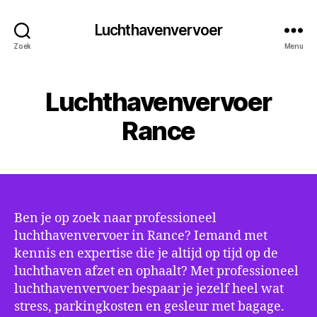
Luchthavenvervoer
Zoek
Menu
Luchthavenvervoer
Rance
Ben je op zoek naar professioneel
luchthavenvervoer in Rance? Iemand met
kennis en expertise die je altijd op tijd op de
luchthaven afzet en ophaalt? Met professioneel
luchthavenvervoer bespaar je jezelf heel wat
stress, parkingkosten en gesleur met bagage.