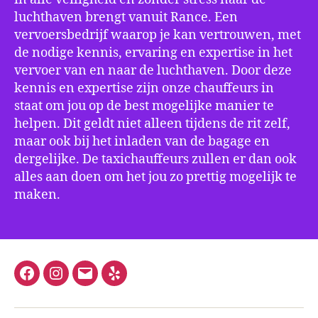
luchthaven brengt vanuit Rance. Een
vervoersbedrijf waarop je kan vertrouwen, met
de nodige kennis, ervaring en expertise in het
vervoer van en naar de luchthaven. Door deze
kennis en expertise zijn onze chauffeurs in
staat om jou op de best mogelijke manier te
helpen. Dit geldt niet alleen tijdens de rit zelf,
maar ook bij het inladen van de bagage en
dergelijke. De taxichauffeurs zullen er dan ook
alles aan doen om het jou zo prettig mogelijk te
maken.
Facebook
Instagram
E-
Yelp
mail