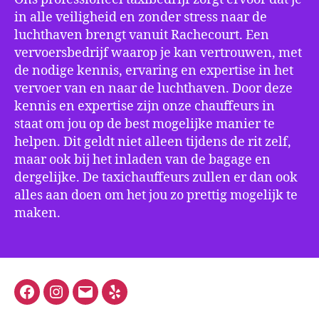
in alle veiligheid en zonder stress naar de
luchthaven brengt vanuit Rachecourt. Een
vervoersbedrijf waarop je kan vertrouwen, met
de nodige kennis, ervaring en expertise in het
vervoer van en naar de luchthaven. Door deze
kennis en expertise zijn onze chauffeurs in
staat om jou op de best mogelijke manier te
helpen. Dit geldt niet alleen tijdens de rit zelf,
maar ook bij het inladen van de bagage en
dergelijke. De taxichauffeurs zullen er dan ook
alles aan doen om het jou zo prettig mogelijk te
maken.
Facebook
Instagram
E-
Yelp