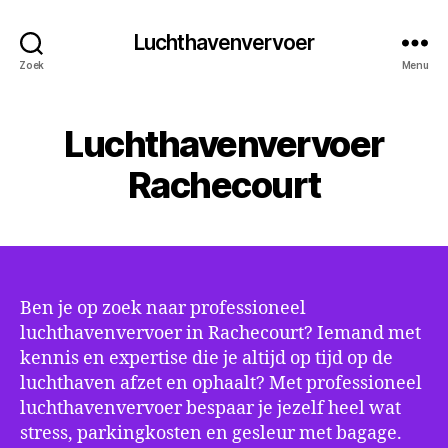
Luchthavenvervoer
Zoek
Menu
Luchthavenvervoer
Rachecourt
Ben je op zoek naar professioneel
luchthavenvervoer in Rachecourt? Iemand met
kennis en expertise die je altijd op tijd op de
luchthaven afzet en ophaalt? Met professioneel
luchthavenvervoer bespaar je jezelf heel wat
stress, parkingkosten en gesleur met bagage.