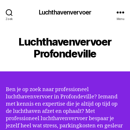
Luchthavenvervoer
Zoek
Menu
Luchthavenvervoer
Profondeville
Ben je op zoek naar professioneel
luchthavenvervoer in Profondeville? Iemand
met kennis en expertise die je altijd op tijd op
de luchthaven afzet en ophaalt? Met
professioneel luchthavenvervoer bespaar je
jezelf heel wat stress, parkingkosten en gesleur