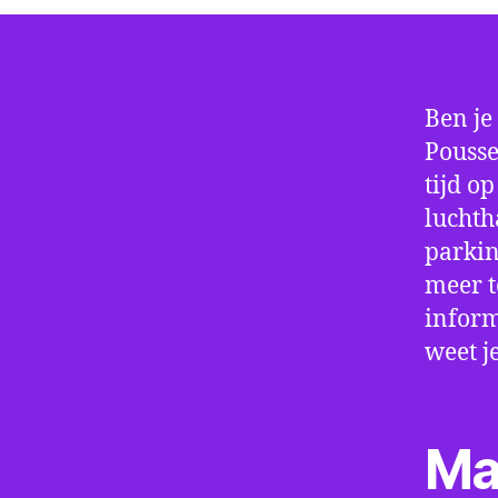
Ben je
Pousse
tijd o
luchth
parkin
meer t
inform
weet j
Ma