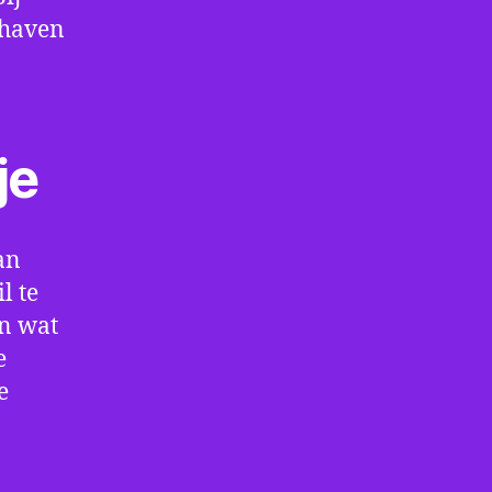
thaven
je
an
l te
en wat
e
e