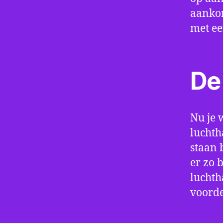
aankom
met e
De 
Nu je 
luchth
staan 
er zo 
luchth
voorde