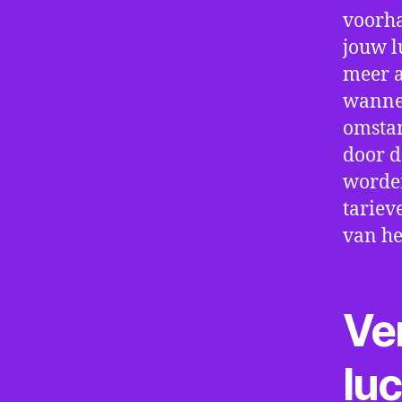
voorha
jouw l
meer a
wannee
omstan
door d
worden
tariev
van he
Ve
lu