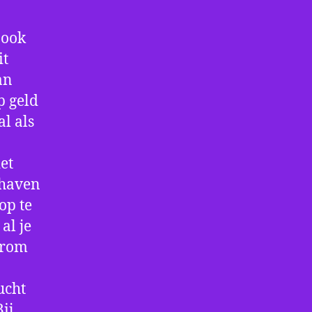
 ook
it
an
p geld
al als
et
thaven
op te
al je
arom
ucht
ij