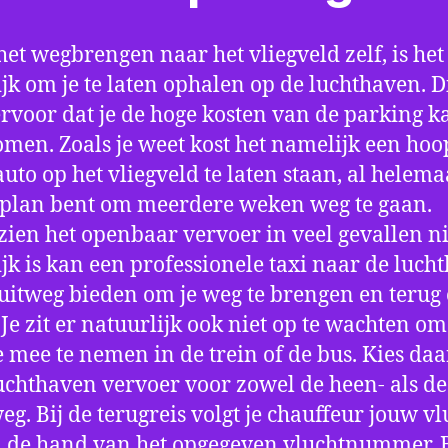
het wegbrengen naar het vliegveld zelf, is het
jk om je te laten ophalen op de luchthaven. D
ervoor dat je de hoge kosten van de parking k
men. Zoals je weet kost het namelijk een hoo
auto op het vliegveld te laten staan, al helema
 plan bent om meerdere weken weg te gaan.
ien het openbaar vervoer in veel gevallen ni
jk is kan een professionele taxi naar de luch
 uitweg bieden om je weg te brengen en terug 
 Je zit er natuurlijk ook niet op te wachten om 
 mee te nemen in de trein of de bus. Kies da
uchthaven vervoer voor zowel de heen- als de
eg. Bij de terugreis volgt je chauffeur jouw vl
 de hand van het opgegeven vluchtnummer. B