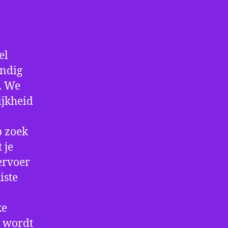
el
andig
f. We
ijkheid
p zoek
 je
ervoer
iste
ke
e wordt