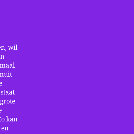
n, wil
en
nmaal
nuit
e
staat
 grote
e
Zo kan
 en