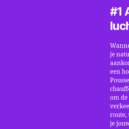
#1 A
luc
Wannee
je nat
aankom
een ho
Pousse
chauff
om de 
verkee
route,
je jou