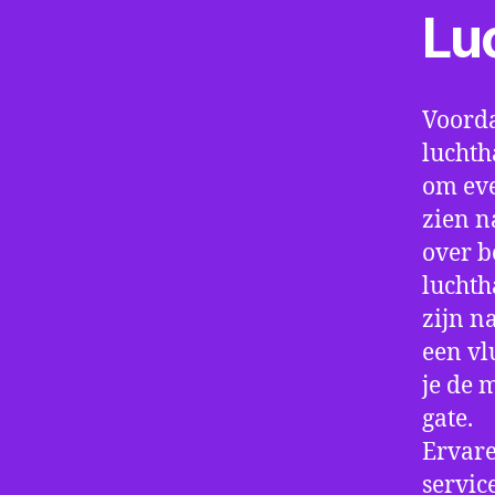
Lu
Voorda
luchth
om eve
zien n
over b
luchth
zijn n
een vl
je de 
gate.
Ervare
servic