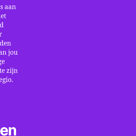
is aan
et
jd
r
rden
an jou
ge
e zijn
egio.
ten