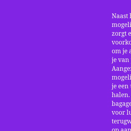
Naast 
mogeli
zorgt 
voorko
om je 
je van
Aangez
mogeli
je een
halen.
bagage
voor l
terugw
op aan