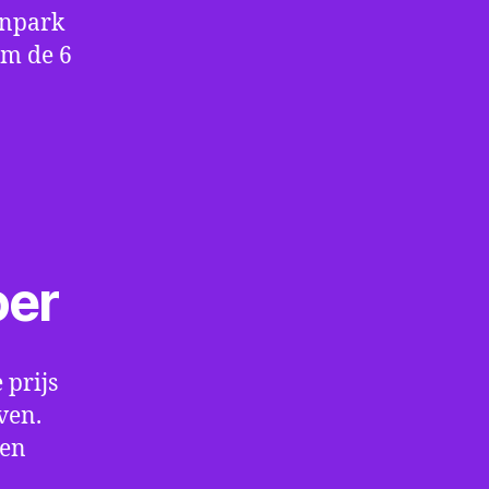
enpark
om de 6
oer
 prijs
ven.
een