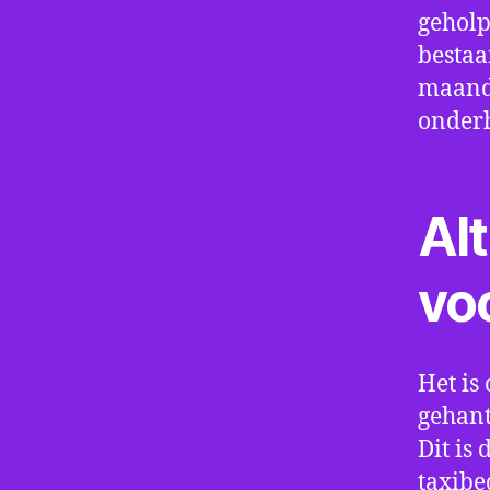
geholp
bestaa
maand 
onder
Alt
vo
Het is 
gehant
Dit is
taxibe