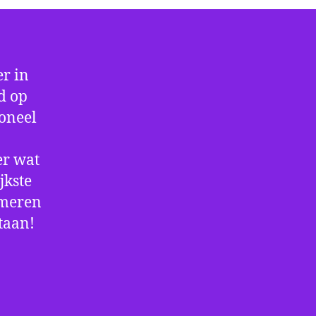
r in
d op
ioneel
er wat
jkste
rmeren
staan!