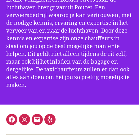
luchthaven brengt vanuit Poucet. Een
vervoersbedrijf waarop je kan vertrouwen, met
de nodige kennis, ervaring en expertise in het
vervoer van en naar de luchthaven. Door deze
kennis en expertise zijn onze chauffeurs in
staat om jou op de best mogelijke manier te
helpen. Dit geldt niet alleen tijdens de rit zelf,
maar ook bij het inladen van de bagage en
dergelijke. De taxichauffeurs zullen er dan ook
alles aan doen om het jou zo prettig mogelijk te
maken.
Facebook
Instagram
E-
Yelp
mail