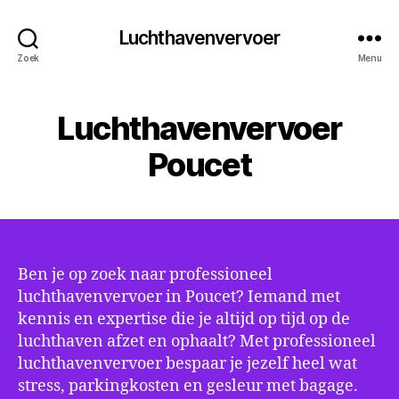
Luchthavenvervoer
Zoek
Menu
Luchthavenvervoer
Poucet
Ben je op zoek naar professioneel
luchthavenvervoer in Poucet? Iemand met
kennis en expertise die je altijd op tijd op de
luchthaven afzet en ophaalt? Met professioneel
luchthavenvervoer bespaar je jezelf heel wat
stress, parkingkosten en gesleur met bagage.