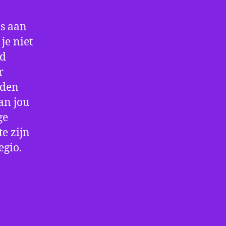
is aan
je niet
jd
r
rden
an jou
ge
e zijn
egio.