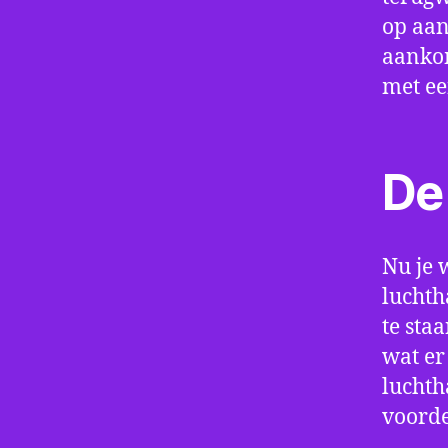
op aan
aankom
met e
De 
Nu je 
luchth
te sta
wat er
luchth
voorde