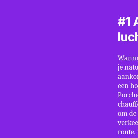
#1 A
luc
Wannee
je nat
aankom
een ho
Porche
chauff
om de 
verkee
route,