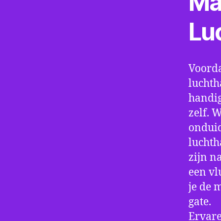
Ma
Lu
Voorda
luchth
handig
zelf. 
onduid
luchth
zijn n
een vl
je de 
gate.
Ervare