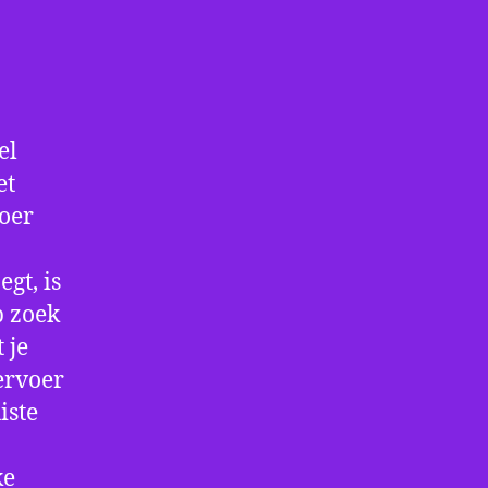
el
et
voer
gt, is
p zoek
 je
ervoer
iste
ke