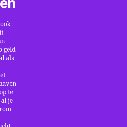
ten
 ook
it
an
p geld
al als
et
thaven
op te
al je
arom
ucht