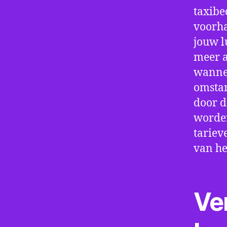
taxibe
voorha
jouw l
meer a
wannee
omstan
door d
worden
tariev
van he
Ve