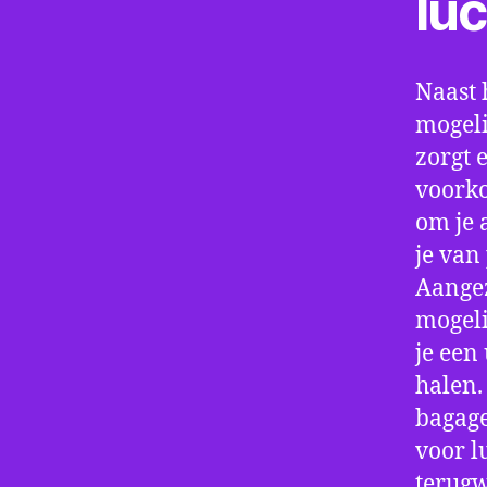
lu
Naast 
mogeli
zorgt 
voorko
om je 
je van
Aangez
mogeli
je een
halen.
bagage
voor l
terugw