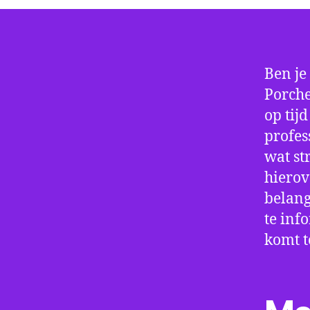
Ben je
Porche
op tij
profes
wat st
hierov
belang
te inf
komt t