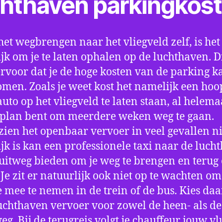
chthaven parkingkos
het wegbrengen naar het vliegveld zelf, is het
jk om je te laten ophalen op de luchthaven. D
ervoor dat je de hoge kosten van de parking k
men. Zoals je weet kost het namelijk een hoo
auto op het vliegveld te laten staan, al helema
 plan bent om meerdere weken weg te gaan.
ien het openbaar vervoer in veel gevallen ni
jk is kan een professionele taxi naar de luch
 uitweg bieden om je weg te brengen en terug 
 Je zit er natuurlijk ook niet op te wachten om 
 mee te nemen in de trein of de bus. Kies da
uchthaven vervoer voor zowel de heen- als de
eg. Bij de terugreis volgt je chauffeur jouw vl