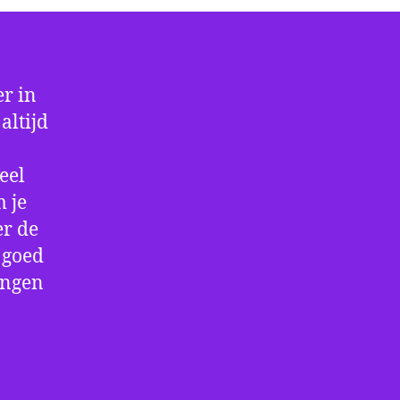
r in
altijd
eel
 je
er de
e goed
ingen