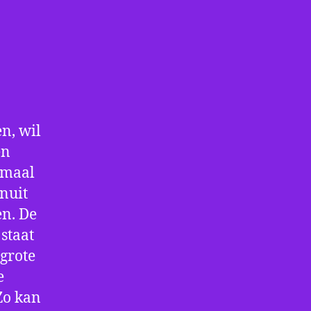
n, wil
en
nmaal
nuit
en. De
staat
 grote
e
Zo kan