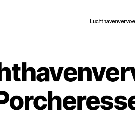
Luchthavenvervoer
hthavenver
Porcheress