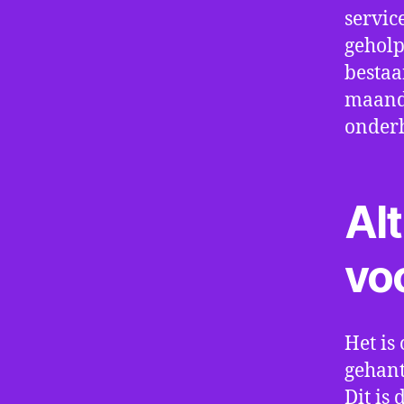
servic
geholp
bestaa
maand 
onder
Alt
vo
Het is 
gehant
Dit is