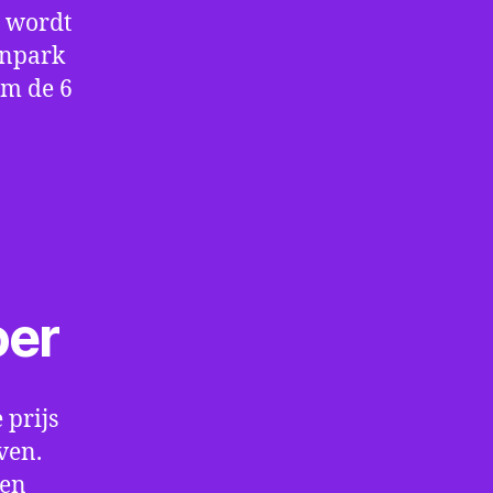
e wordt
enpark
om de 6
oer
 prijs
ven.
een