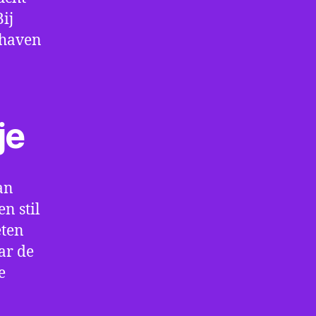
ij
thaven
je
an
n stil
eten
ar de
e