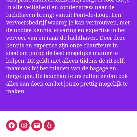
in alle veiligheid en zonder stress naar de
luchthaven brengt vanuit Pont-de-Loup. Een
vervoersbedrijf waarop je kan vertrouwen, met
de nodige kennis, ervaring en expertise in het
vervoer van en naar de luchthaven. Door deze
kennis en expertise zijn onze chauffeurs in
staat om jou op de best mogelijke manier te
helpen. Dit geldt niet alleen tijdens de rit zelf,
maar ook bij het inladen van de bagage en
dergelijke. De taxichauffeurs zullen er dan ook
alles aan doen om het jou zo prettig mogelijk te
maken.
Facebook
Instagram
E-
Yelp