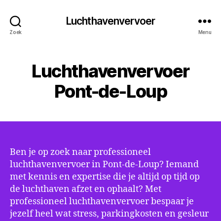
Luchthavenvervoer
Zoek
Menu
Luchthavenvervoer
Pont-de-Loup
Ben je op zoek naar professioneel
luchthavenvervoer in Pont-de-Loup? Iemand
met kennis en expertise die je altijd op tijd op
de luchthaven afzet en ophaalt? Met
professioneel luchthavenvervoer bespaar je
jezelf heel wat stress, parkingkosten en gesleur