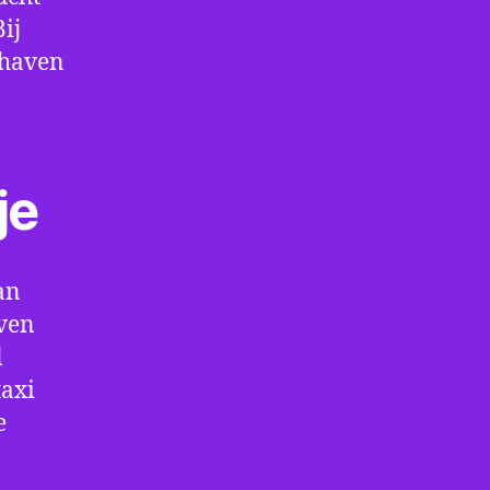
ij
thaven
je
an
ven
l
taxi
e