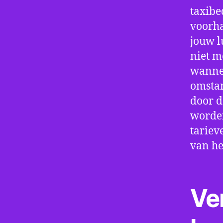
taxibe
voorha
jouw l
niet m
wannee
omstan
door d
worden
tariev
van he
Ve