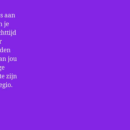
is aan
 je
httijd
r
rden
an jou
ge
e zijn
egio.