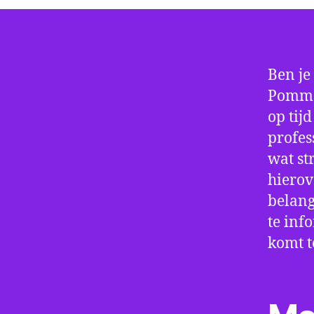
Ben je
Pommer
op tij
profes
wat st
hierov
belang
te inf
komt t