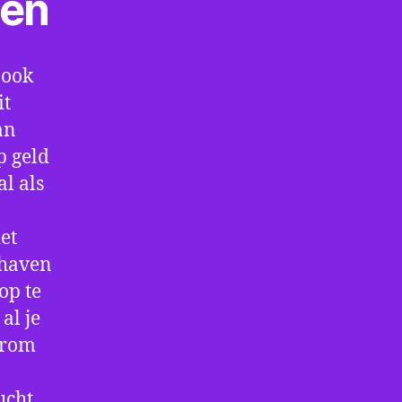
ten
 ook
it
an
p geld
al als
et
thaven
op te
al je
arom
ucht