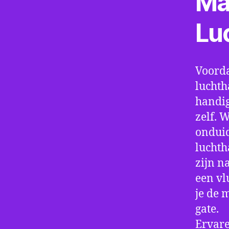
Ma
Lu
Voorda
luchth
handig
zelf. 
onduid
luchth
zijn n
een vl
je de 
gate.
Ervare