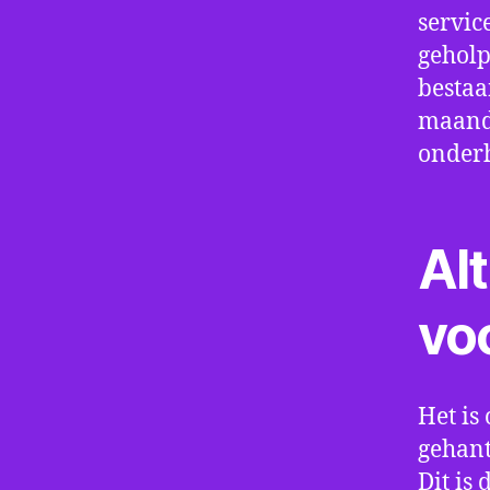
servic
geholp
bestaa
maand 
onder
Alt
vo
Het is 
gehant
Dit is