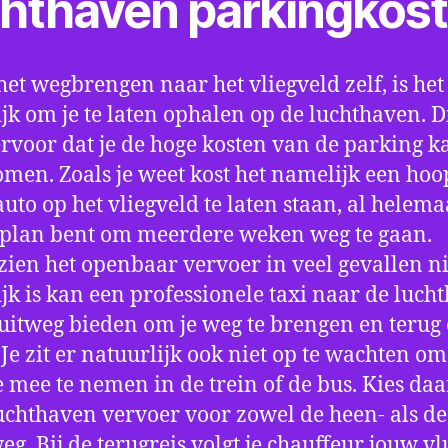
chthaven parkingkos
het wegbrengen naar het vliegveld zelf, is het
jk om je te laten ophalen op de luchthaven. D
ervoor dat je de hoge kosten van de parking k
men. Zoals je weet kost het namelijk een hoo
auto op het vliegveld te laten staan, al helema
 plan bent om meerdere weken weg te gaan.
ien het openbaar vervoer in veel gevallen ni
jk is kan een professionele taxi naar de luch
 uitweg bieden om je weg te brengen en terug 
 Je zit er natuurlijk ook niet op te wachten om 
 mee te nemen in de trein of de bus. Kies da
uchthaven vervoer voor zowel de heen- als de
eg. Bij de terugreis volgt je chauffeur jouw vl