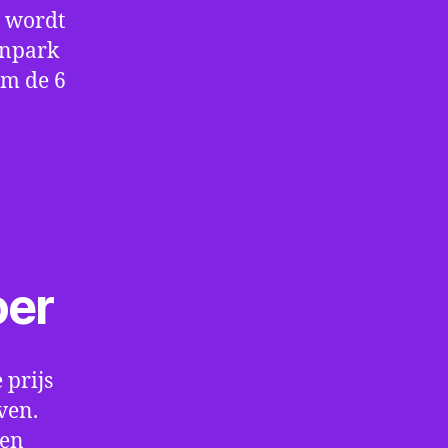
e wordt
enpark
om de 6
oer
 prijs
ven.
een