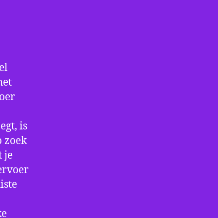
el
het
voer
gt, is
p zoek
 je
ervoer
iste
ke