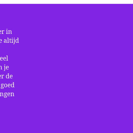
r in
 altijd
eel
 je
er de
e goed
ingen