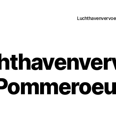
Luchthavenvervoer
hthavenver
Pommeroeu