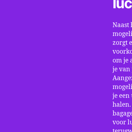
lu
Naast 
mogeli
zorgt 
voorko
om je 
je van
Aangez
mogeli
je een
halen.
bagage
voor l
terugw