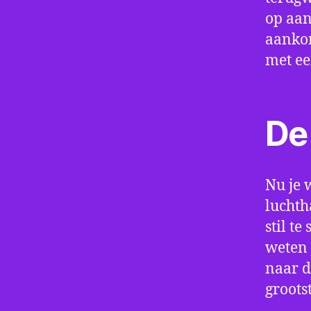
op aan
aankom
met e
De 
Nu je 
luchth
stil t
weten 
naar d
groots