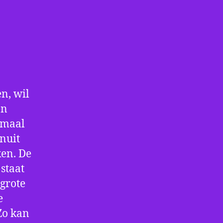
n, wil
en
nmaal
nuit
ken. De
staat
 grote
e
Zo kan