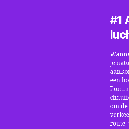
#1 A
luc
Wannee
je nat
aankom
een ho
Pommer
chauff
om de 
verkee
route,