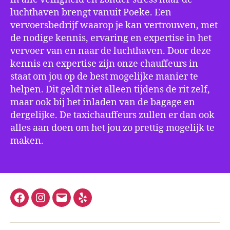
luchthaven brengt vanuit Poeke. Een
vervoersbedrijf waarop je kan vertrouwen, met
de nodige kennis, ervaring en expertise in het
vervoer van en naar de luchthaven. Door deze
kennis en expertise zijn onze chauffeurs in
staat om jou op de best mogelijke manier te
helpen. Dit geldt niet alleen tijdens de rit zelf,
maar ook bij het inladen van de bagage en
dergelijke. De taxichauffeurs zullen er dan ook
alles aan doen om het jou zo prettig mogelijk te
maken.
Facebook
Instagram
E-
Yelp
mail