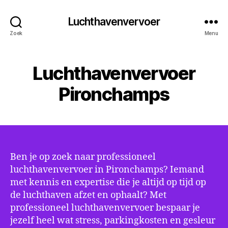
Luchthavenvervoer
Zoek
Menu
Luchthavenvervoer
Pironchamps
Ben je op zoek naar professioneel
luchthavenvervoer in Pironchamps? Iemand
met kennis en expertise die je altijd op tijd op
de luchthaven afzet en ophaalt? Met
professioneel luchthavenvervoer bespaar je
jezelf heel wat stress, parkingkosten en gesleur