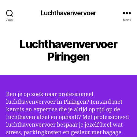
Luchthavenvervoer
Zoek
Menu
Luchthavenvervoer
Piringen
Ben je op zoek naar professioneel
luchthavenvervoer in Piringen? Iemand met
kennis en expertise die je altijd op tijd op de
luchthaven afzet en ophaalt? Met professioneel
luchthavenvervoer bespaar je jezelf heel wat
stress, parkingkosten en gesleur met bagage.