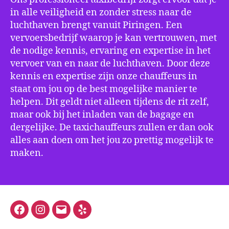
in alle veiligheid en zonder stress naar de
luchthaven brengt vanuit Piringen. Een
vervoersbedrijf waarop je kan vertrouwen, met
de nodige kennis, ervaring en expertise in het
vervoer van en naar de luchthaven. Door deze
kennis en expertise zijn onze chauffeurs in
staat om jou op de best mogelijke manier te
helpen. Dit geldt niet alleen tijdens de rit zelf,
maar ook bij het inladen van de bagage en
dergelijke. De taxichauffeurs zullen er dan ook
alles aan doen om het jou zo prettig mogelijk te
maken.
Facebook
Instagram
E-
Yelp