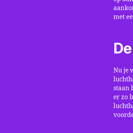
aankom
met e
De 
Nu je 
luchth
staan 
er zo 
luchth
voorde