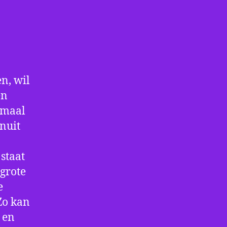
n, wil
en
nmaal
nuit
staat
 grote
e
Zo kan
 en