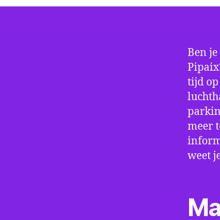
Ben je
Pipaix
tijd o
luchth
parkin
meer t
inform
weet j
Ma