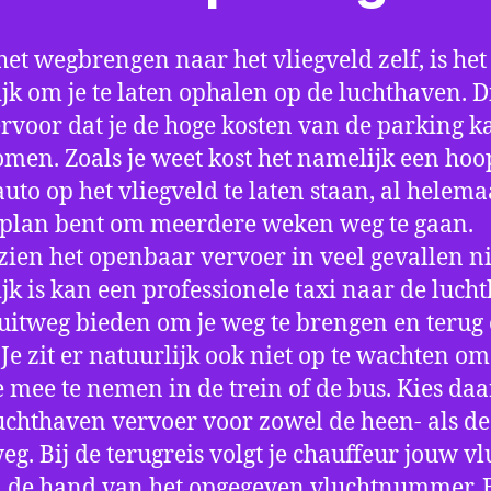
het wegbrengen naar het vliegveld zelf, is het
jk om je te laten ophalen op de luchthaven. D
ervoor dat je de hoge kosten van de parking k
men. Zoals je weet kost het namelijk een hoo
auto op het vliegveld te laten staan, al helema
 plan bent om meerdere weken weg te gaan.
ien het openbaar vervoer in veel gevallen ni
jk is kan een professionele taxi naar de luch
 uitweg bieden om je weg te brengen en terug 
 Je zit er natuurlijk ook niet op te wachten om 
 mee te nemen in de trein of de bus. Kies da
uchthaven vervoer voor zowel de heen- als de
eg. Bij de terugreis volgt je chauffeur jouw vl
 de hand van het opgegeven vluchtnummer. B