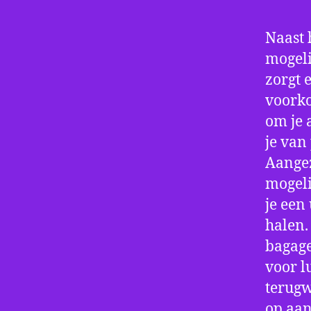
Naast 
mogeli
zorgt 
voorko
om je 
je van
Aangez
mogeli
je een
halen.
bagage
voor l
terugw
op aan