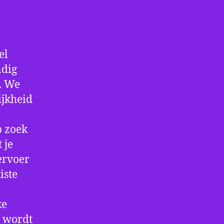
el
ndig
f. We
ijkheid
p zoek
 je
ervoer
iste
ke
e wordt