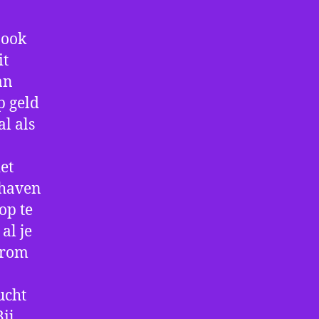
 ook
it
an
p geld
al als
et
thaven
op te
al je
arom
ucht
ij