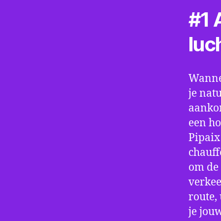
#1 A
luc
Wannee
je nat
aankom
een ho
Pipaix
chauff
om de 
verkee
route,
je jou