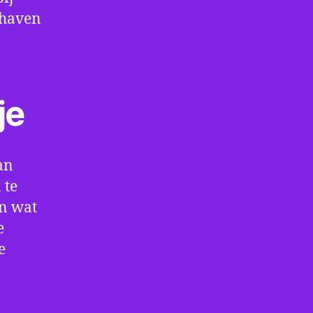
thaven
je
an
 te
en wat
e
e