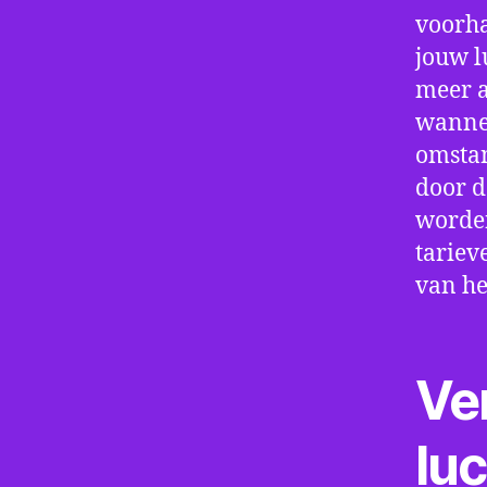
voorha
jouw l
meer a
wannee
omstan
door d
worden
tariev
van he
Ve
lu