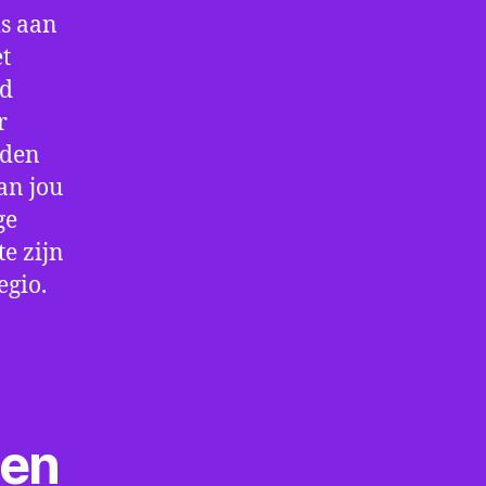
is aan
t
jd
r
rden
an jou
ge
e zijn
egio.
ten