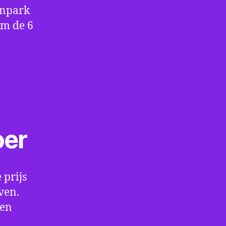
enpark
om de 6
oer
 prijs
ven.
een