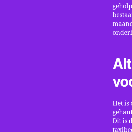
geholp
bestaa
maand 
onder
Alt
vo
Het is 
gehant
Dit is
taxibe