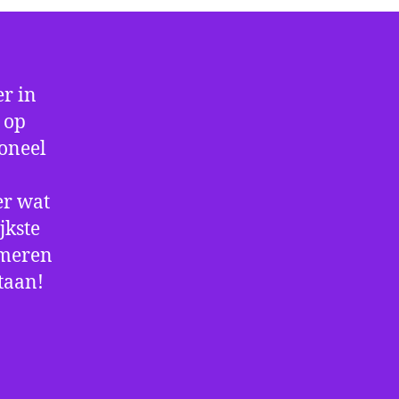
r in
 op
ioneel
er wat
jkste
rmeren
staan!