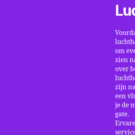
Lu
Voorda
luchth
om eve
zien n
over b
luchth
zijn n
een vl
je de 
gate.
Ervare
servic