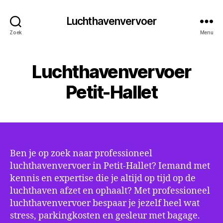
Luchthavenvervoer
Zoek
Menu
Luchthavenvervoer
Petit-Hallet
Ben je op zoek naar professioneel
luchthavenvervoer in Petit-Hallet? Iemand met
kennis en expertise die je altijd op tijd op de
luchthaven afzet en ophaalt? Met professioneel
luchthavenvervoer bespaar je jezelf heel wat
stress, parkingkosten en gesleur met bagage.