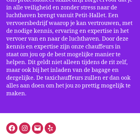
in alle veiligheid en zonder stress naar de
luchthaven brengt vanuit Petit-Hallet. Een
vervoersbedrijf waarop je kan vertrouwen, met
de nodige kennis, ervaring en expertise in het
vervoer van en naar de luchthaven. Door deze
kennis en expertise zijn onze chauffeurs in
staat om jou op de best mogelijke manier te
helpen. Dit geldt niet alleen tijdens de rit zelf,
maar ook bij het inladen van de bagage en
dergelijke. De taxichauffeurs zullen er dan ook
alles aan doen om het jou zo prettig mogelijk te
maken.
Facebook
Instagram
E-
Yelp