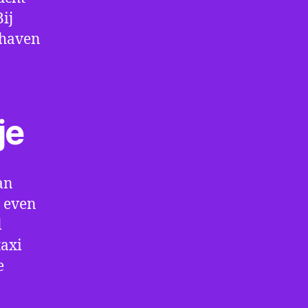
ij
thaven
je
an
m even
l
taxi
e