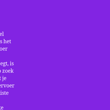
el
s het
voer
gt, is
p zoek
 je
ervoer
iste
ke