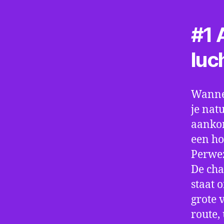
#1 A
luc
Wannee
je nat
aankom
een ho
Perwez
De cha
staat 
grote 
route,