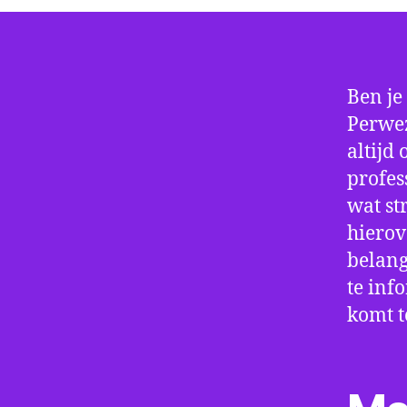
Ben je
Perwez
altijd
profes
wat st
hierov
belang
te inf
komt t