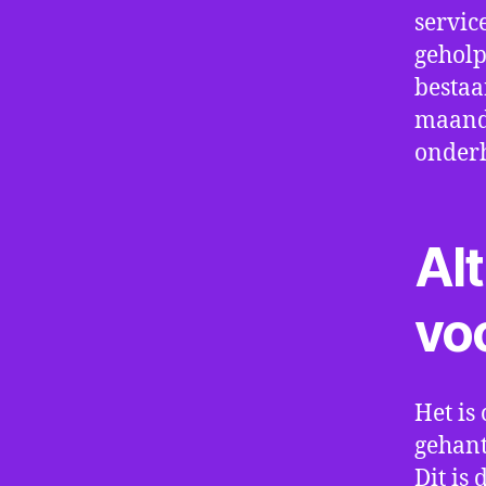
servic
geholp
bestaa
maand 
onder
Alt
vo
Het is 
gehant
Dit is