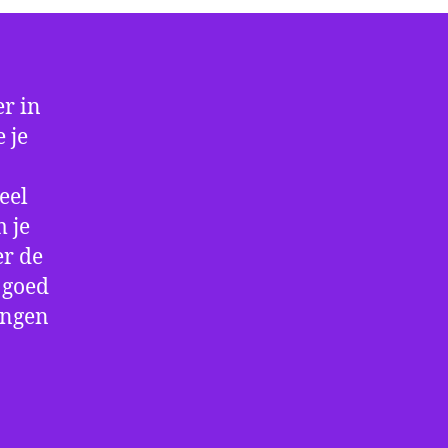
r in
 je
eel
 je
er de
e goed
ingen