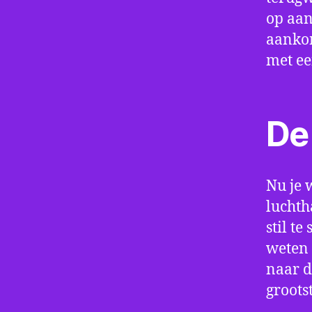
op aan
aankom
met e
De 
Nu je 
luchth
stil t
weten 
naar d
groots