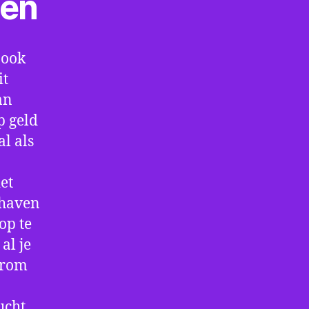
ten
 ook
it
an
p geld
al als
et
thaven
op te
al je
arom
ucht