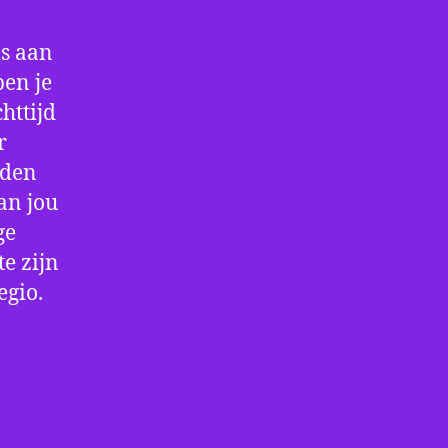
is aan
en je
httijd
r
rden
an jou
ge
e zijn
egio.