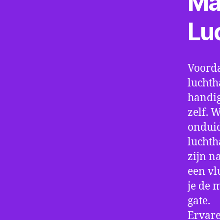
Ma
Lu
Voorda
luchth
handig
zelf. 
onduid
luchth
zijn n
een vl
je de 
gate.
Ervare