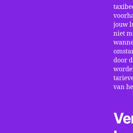
taxibe
voorha
jouw l
niet m
wannee
omstan
door d
worden
tariev
van he
Ve