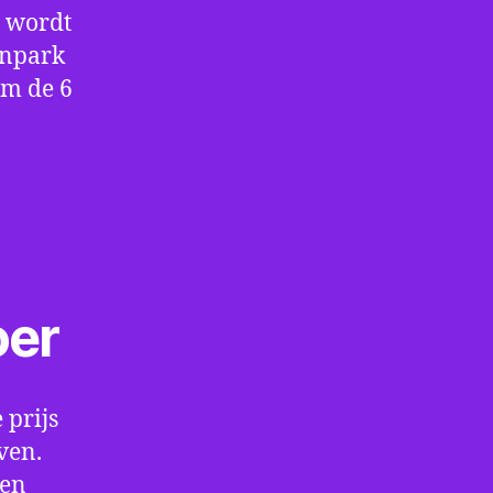
e wordt
enpark
om de 6
oer
 prijs
ven.
een