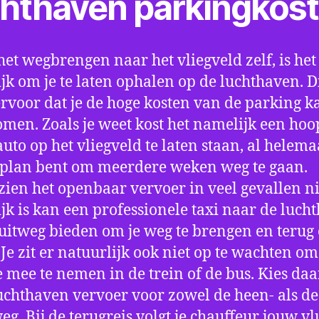
chthaven parkingkos
het wegbrengen naar het vliegveld zelf, is het
jk om je te laten ophalen op de luchthaven. D
ervoor dat je de hoge kosten van de parking k
men. Zoals je weet kost het namelijk een hoo
auto op het vliegveld te laten staan, al helema
 plan bent om meerdere weken weg te gaan.
ien het openbaar vervoer in veel gevallen ni
jk is kan een professionele taxi naar de luch
 uitweg bieden om je weg te brengen en terug 
 Je zit er natuurlijk ook niet op te wachten om 
 mee te nemen in de trein of de bus. Kies da
uchthaven vervoer voor zowel de heen- als de
eg. Bij de terugreis volgt je chauffeur jouw vl