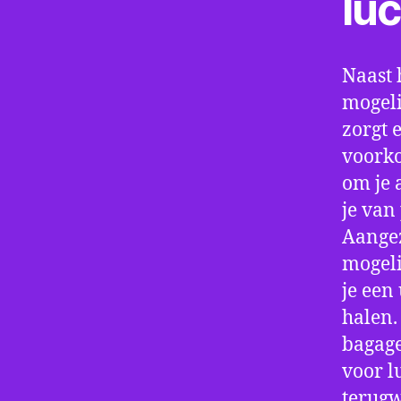
lu
Naast 
mogeli
zorgt 
voorko
om je 
je van
Aangez
mogeli
je een
halen.
bagage
voor l
terugw