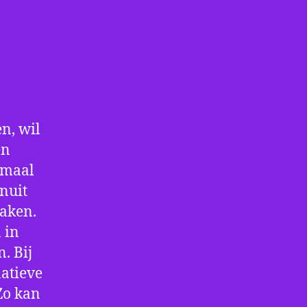
n, wil
en
nmaal
nuit
maken.
 in
. Bij
atieve
Zo kan