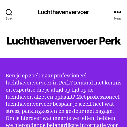
Luchthavenvervoer
Zoek
Menu
Luchthavenvervoer Perk
Ben je op zoek naar professioneel
luchthavenvervoer in Perk? Iemand met kennis
en expertise die je altijd op tijd op de
luchthaven afzet en ophaalt? Met professioneel
luchthavenvervoer bespaar je jezelf heel wat
stress, parkingkosten en gesleur met bagage.
Om je hierover wat meer te vertellen, hebben
we hieronder de belangrijkste informatie voor