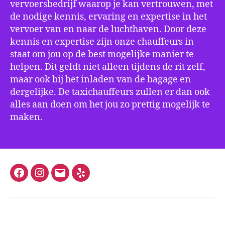
vervoersbedrijf waarop je kan vertrouwen, met
de nodige kennis, ervaring en expertise in het
vervoer van en naar de luchthaven. Door deze
kennis en expertise zijn onze chauffeurs in
staat om jou op de best mogelijke manier te
helpen. Dit geldt niet alleen tijdens de rit zelf,
maar ook bij het inladen van de bagage en
dergelijke. De taxichauffeurs zullen er dan ook
alles aan doen om het jou zo prettig mogelijk te
maken.
Facebook
Instagram
E-
Yelp
mail