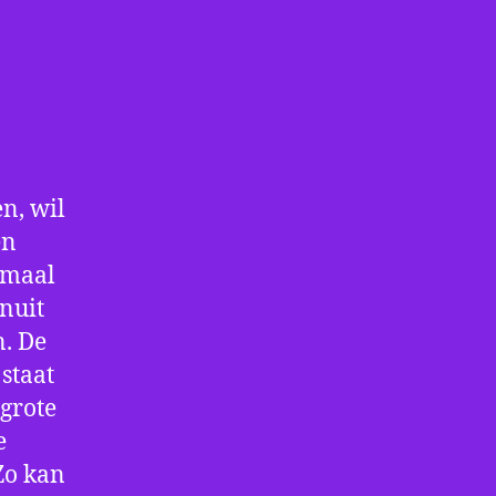
n, wil
en
nmaal
nuit
n. De
staat
 grote
e
Zo kan