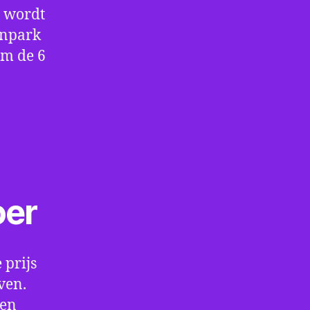
e wordt
enpark
om de 6
oer
 prijs
ven.
een