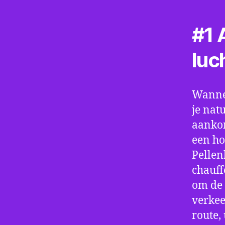
#1 A
luc
Wannee
je nat
aankom
een ho
Pellen
chauff
om de 
verkee
route,