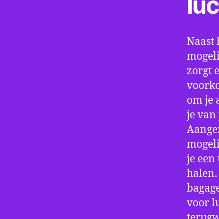
lu
Naast 
mogeli
zorgt 
voorko
om je 
je van
Aangez
mogeli
je een
halen.
bagage
voor l
terugw