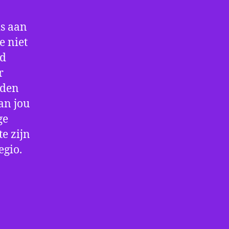
is aan
e niet
jd
r
rden
an jou
ge
e zijn
egio.