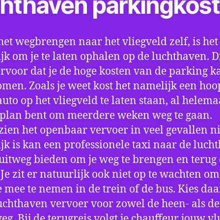
chthaven parkingkos
het wegbrengen naar het vliegveld zelf, is het
jk om je te laten ophalen op de luchthaven. D
ervoor dat je de hoge kosten van de parking k
men. Zoals je weet kost het namelijk een hoo
auto op het vliegveld te laten staan, al helema
 plan bent om meerdere weken weg te gaan.
ien het openbaar vervoer in veel gevallen ni
jk is kan een professionele taxi naar de luch
 uitweg bieden om je weg te brengen en terug 
 Je zit er natuurlijk ook niet op te wachten om 
 mee te nemen in de trein of de bus. Kies da
uchthaven vervoer voor zowel de heen- als de
eg. Bij de terugreis volgt je chauffeur jouw vl