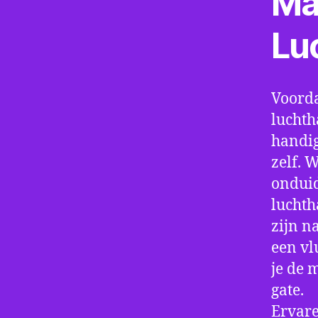
Ma
Lu
Voorda
luchth
handig
zelf. 
onduid
luchth
zijn n
een vl
je de 
gate.
Ervare