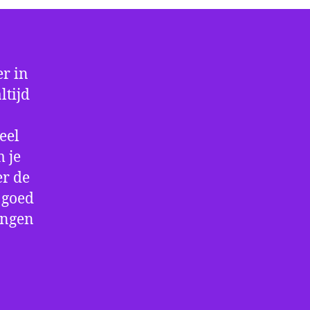
r in
ltijd
eel
 je
er de
e goed
ingen