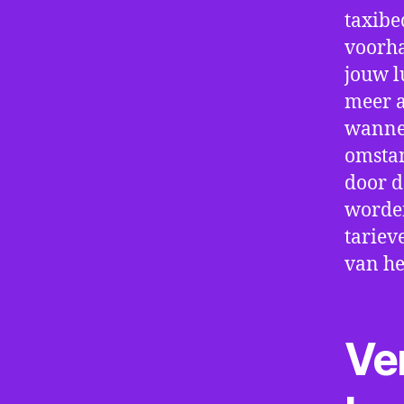
taxibe
voorha
jouw l
meer a
wannee
omstan
door d
worden
tariev
van he
Ve