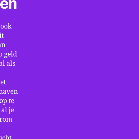
ten
 ook
it
an
p geld
al als
et
thaven
op te
al je
arom
ucht