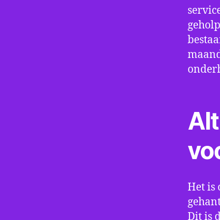
servic
geholp
bestaa
maand 
onder
Alt
vo
Het is 
gehant
Dit is