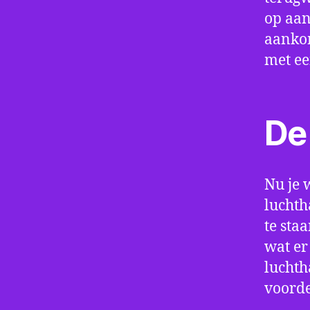
op aan
aankom
met e
De 
Nu je 
luchth
te sta
wat er
luchth
voorde