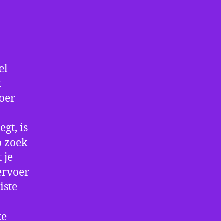
el
t
voer
gt, is
p zoek
 je
ervoer
iste
ke