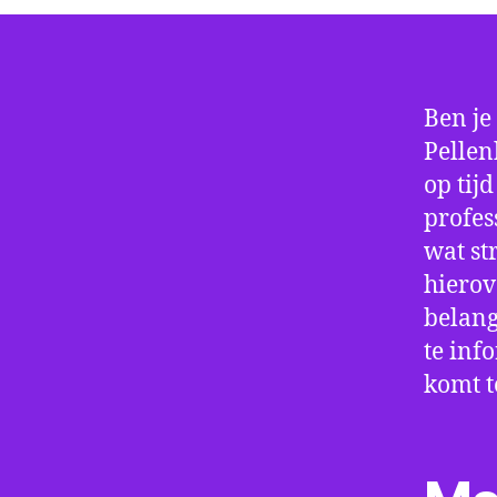
Ben je
Pellen
op tij
profes
wat st
hierov
belang
te inf
komt t