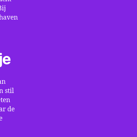
ij
thaven
je
an
 stil
eten
ar de
e