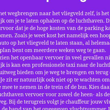
het wegbrengen naar het vliegveld zelf, is het
jk om je te laten ophalen op de luchthaven. D
ervoor dat je de hoge kosten van de parking k
men. Zoals je weet kost het namelijk een hoo
auto op het vliegveld te laten staan, al helema
 plan bent om meerdere weken weg te gaan.
ien het openbaar vervoer in veel gevallen ni
jk is kan een professionele taxi naar de luch
 uitweg bieden om je weg te brengen en terug 
 Je zit er natuurlijk ook niet op te wachten om 
 mee te nemen in de trein of de bus. Kies da
uchthaven vervoer voor zowel de heen- als de
eg. Bij de terugreis volgt je chauffeur jouw vl
 de hand van het opgegeven vluchtnummer. B