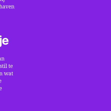
thaven
je
an
til te
en wat
e
e