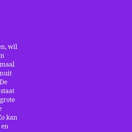
n, wil
en
nmaal
nuit
 De
staat
 grote
e
Zo kan
 en