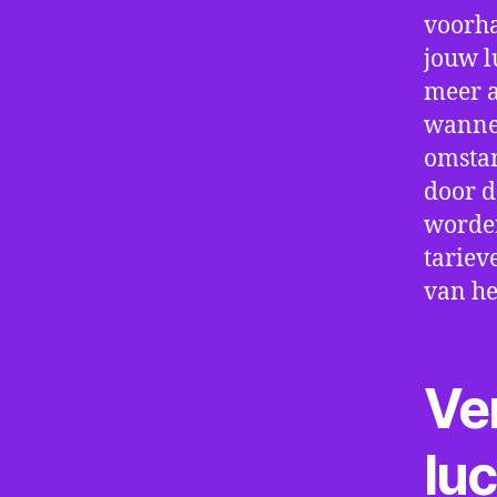
voorha
jouw l
meer a
wannee
omstan
door d
worden
tariev
van he
Ve
lu