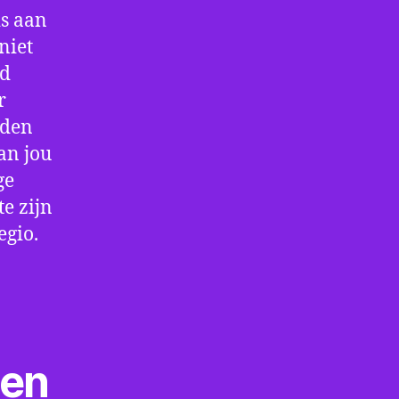
is aan
niet
jd
r
rden
an jou
ge
e zijn
egio.
ten