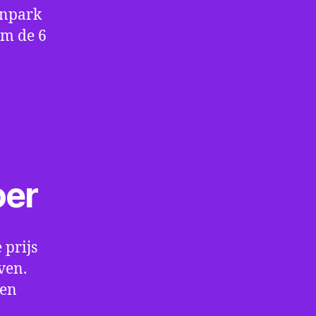
enpark
om de 6
oer
 prijs
ven.
een