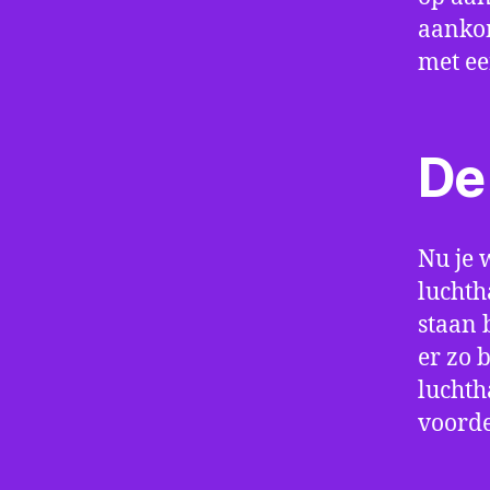
aankom
met e
De 
Nu je 
luchth
staan 
er zo 
luchth
voorde