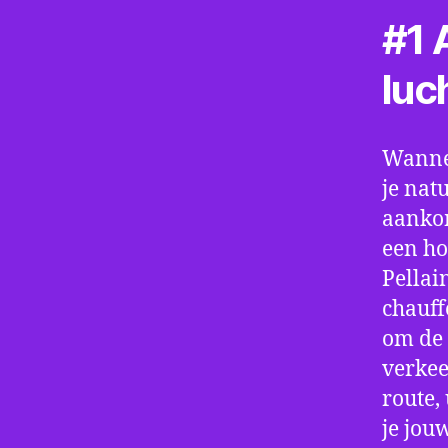
#1 A
luc
Wannee
je nat
aankom
een ho
Pellai
chauff
om de 
verkee
route,
je jou