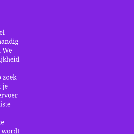
el
 handig
f. We
ijkheid
p zoek
 je
ervoer
iste
ke
e wordt