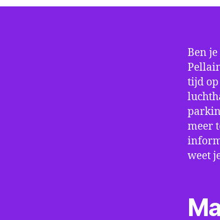
Ben je
Pellai
tijd o
luchth
parkin
meer t
inform
weet j
Ma