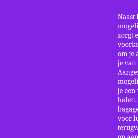
Naast 
mogeli
zorgt 
voorko
om je 
je van
Aangez
mogeli
je een
halen.
bagage
voor l
terugw
op aan