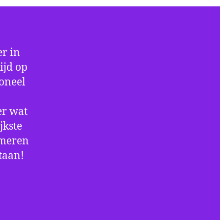
r in
ijd op
ioneel
er wat
jkste
rmeren
staan!