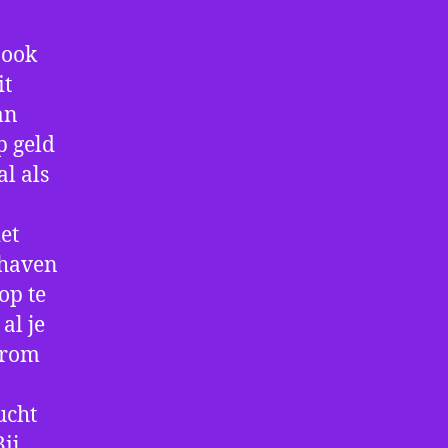
 ook
it
an
p geld
al als
et
thaven
op te
al je
arom
ucht
ij