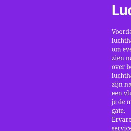
Lu
Voorda
luchth
om eve
zien n
over b
luchth
zijn n
een vl
je de 
gate.
Ervare
servic