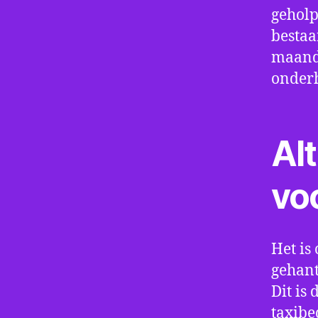
geholp
bestaa
maand 
onder
Alt
vo
Het is 
gehant
Dit is
taxibe