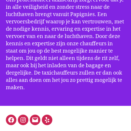
in alle veiligheid en zonder stress naar de
luchthaven brengt vanuit Papignies. Een
vervoersbedrijf waarop je kan vertrouwen, met
de nodige kennis, ervaring en expertise in het
vervoer van en naar de luchthaven. Door deze
kennis en expertise zijn onze chauffeurs in
staat om jou op de best mogelijke manier te
helpen. Dit geldt niet alleen tijdens de rit zelf,
maar ook bij het inladen van de bagage en
dergelijke. De taxichauffeurs zullen er dan ook
alles aan doen om het jou zo prettig mogelijk te
maken.
Facebook
Instagram
E-
Yelp