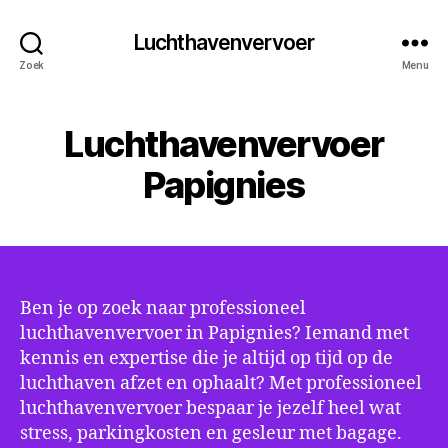
Luchthavenvervoer
Zoek
Menu
Luchthavenvervoer
Papignies
Ben je op zoek naar professioneel
luchthavenvervoer in Papignies? Iemand met
kennis en expertise die je altijd op tijd op de
luchthaven afzet en ophaalt? Met professioneel
luchthavenvervoer bespaar je jezelf heel wat
stress, parkingkosten en gesleur met bagage.