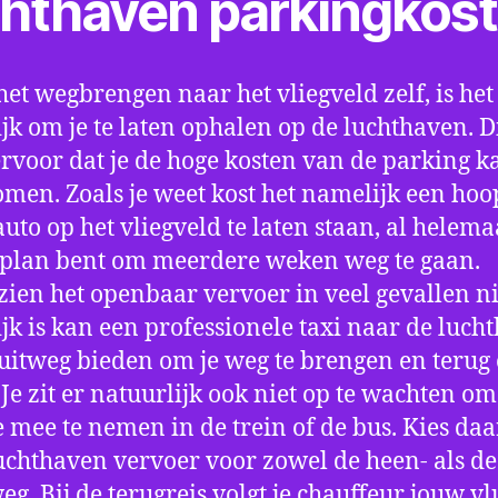
chthaven parkingkos
het wegbrengen naar het vliegveld zelf, is het
jk om je te laten ophalen op de luchthaven. D
ervoor dat je de hoge kosten van de parking k
men. Zoals je weet kost het namelijk een hoo
auto op het vliegveld te laten staan, al helema
 plan bent om meerdere weken weg te gaan.
ien het openbaar vervoer in veel gevallen ni
jk is kan een professionele taxi naar de luch
 uitweg bieden om je weg te brengen en terug 
 Je zit er natuurlijk ook niet op te wachten om 
 mee te nemen in de trein of de bus. Kies da
uchthaven vervoer voor zowel de heen- als de
eg. Bij de terugreis volgt je chauffeur jouw vl