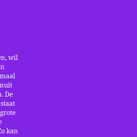
n, wil
en
nmaal
nuit
n. De
staat
 grote
e
Zo kan