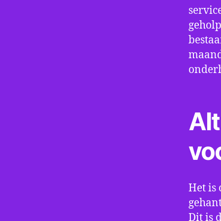
servic
geholp
bestaa
maand 
onder
Alt
vo
Het is 
gehant
Dit is