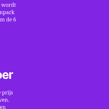
e wordt
enpark
om de 6
oer
 prijs
ven.
een