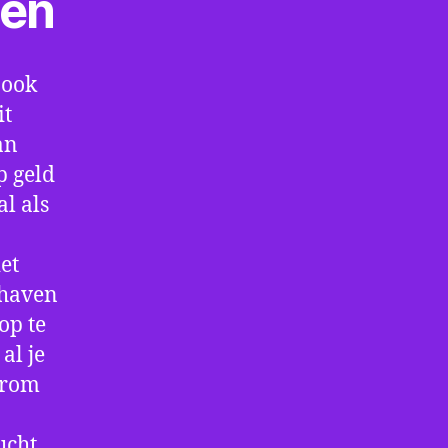
ten
 ook
it
an
p geld
al als
et
thaven
op te
al je
arom
ucht