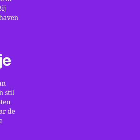
ij
thaven
je
an
 stil
eten
ar de
e