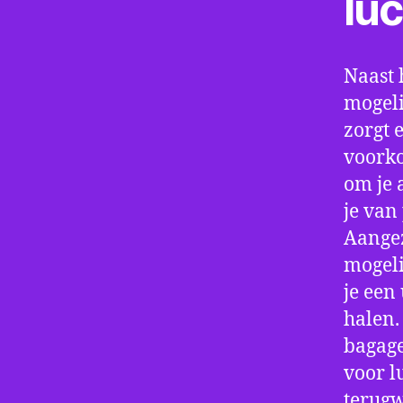
lu
Naast 
mogeli
zorgt 
voorko
om je 
je van
Aangez
mogeli
je een
halen.
bagage
voor l
terugw