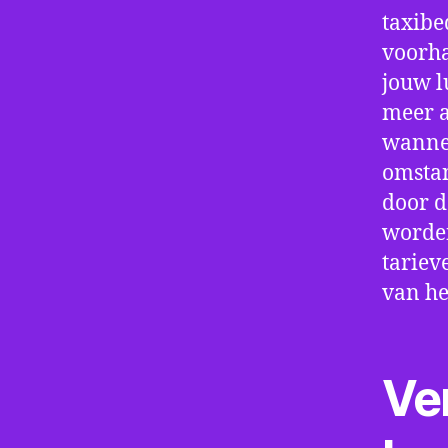
taxibe
voorha
jouw l
meer a
wannee
omstan
door d
worden
tariev
van he
Ve