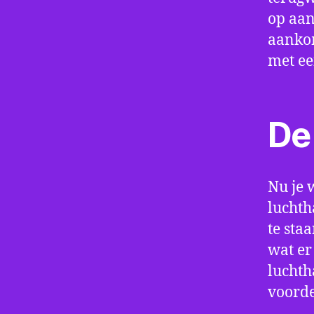
op aan
aankom
met e
De 
Nu je 
luchth
te sta
wat er
luchth
voorde