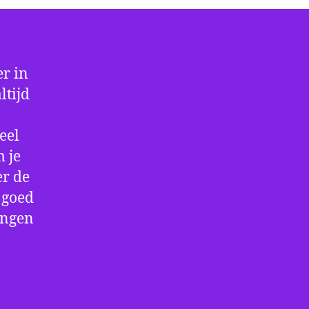
r in
ltijd
eel
 je
er de
e goed
ingen