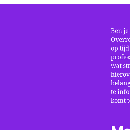
Ben je
Overre
op tij
profes
wat st
hierov
belang
te inf
komt t