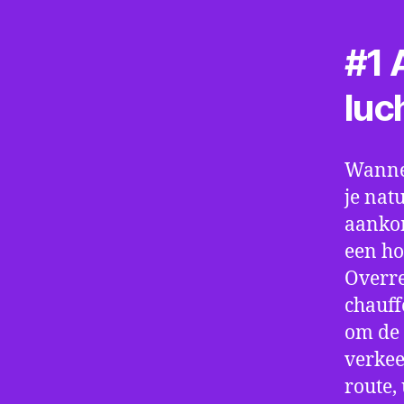
#1 A
luc
Wannee
je nat
aankom
een ho
Overre
chauff
om de 
verkee
route,