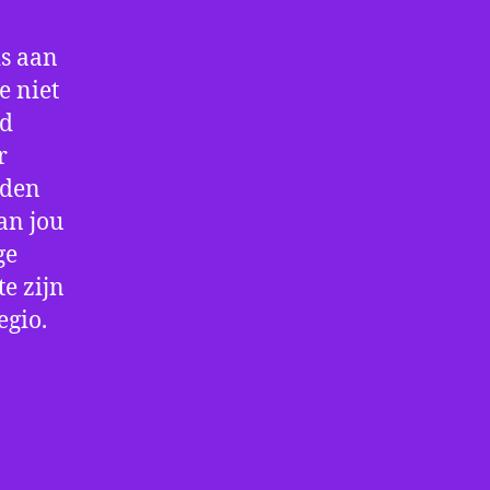
is aan
e niet
jd
r
rden
an jou
ge
e zijn
egio.