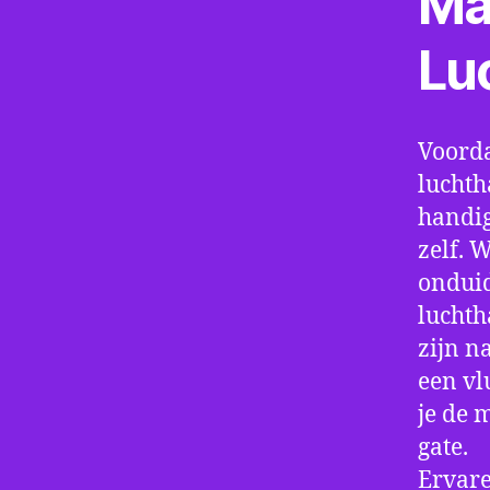
Ma
Lu
Voorda
luchth
handig
zelf. 
onduid
luchth
zijn n
een vl
je de 
gate.
Ervare