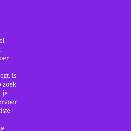
el
t
voer
gt, is
p zoek
 je
ervoer
iste
ke