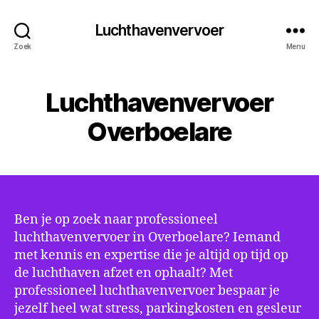
Luchthavenvervoer
Zoek
Menu
Luchthavenvervoer
Overboelare
Ben je op zoek naar professioneel
luchthavenvervoer in Overboelare? Iemand
met kennis en expertise die je altijd op tijd op
de luchthaven afzet en ophaalt? Met
professioneel luchthavenvervoer bespaar je
jezelf heel wat stress, parkingkosten en gesleur