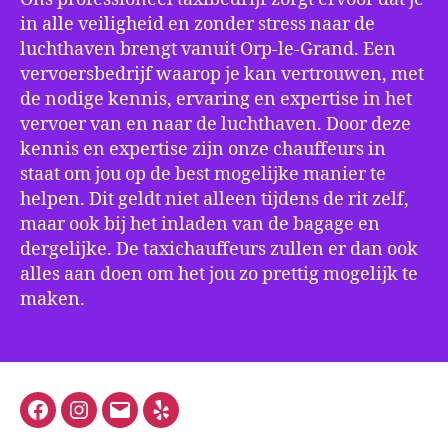
in alle veiligheid en zonder stress naar de
luchthaven brengt vanuit Orp-le-Grand. Een
vervoersbedrijf waarop je kan vertrouwen, met
de nodige kennis, ervaring en expertise in het
vervoer van en naar de luchthaven. Door deze
kennis en expertise zijn onze chauffeurs in
staat om jou op de best mogelijke manier te
helpen. Dit geldt niet alleen tijdens de rit zelf,
maar ook bij het inladen van de bagage en
dergelijke. De taxichauffeurs zullen er dan ook
alles aan doen om het jou zo prettig mogelijk te
maken.
Facebook
Instagram
E-
Yelp