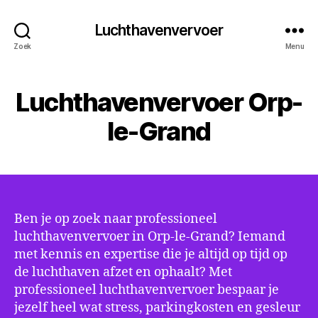
Luchthavenvervoer
Zoek
Menu
Luchthavenvervoer Orp-
le-Grand
Ben je op zoek naar professioneel
luchthavenvervoer in Orp-le-Grand? Iemand
met kennis en expertise die je altijd op tijd op
de luchthaven afzet en ophaalt? Met
professioneel luchthavenvervoer bespaar je
jezelf heel wat stress, parkingkosten en gesleur