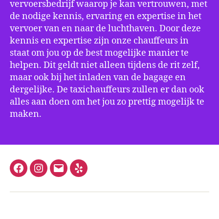
vervoersbedrijf waarop je kan vertrouwen, met
de nodige kennis, ervaring en expertise in het
vervoer van en naar de luchthaven. Door deze
kennis en expertise zijn onze chauffeurs in
staat om jou op de best mogelijke manier te
helpen. Dit geldt niet alleen tijdens de rit zelf,
maar ook bij het inladen van de bagage en
dergelijke. De taxichauffeurs zullen er dan ook
alles aan doen om het jou zo prettig mogelijk te
maken.
Facebook
Instagram
E-
Yelp
mail