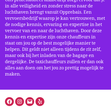
in alle veiligheid en zonder stress naar de
luchthaven brengt vanuit Opprebais. Een
vervoersbedrijf waarop je kan vertrouwen, met
de nodige kennis, ervaring en expertise in het
vervoer van en naar de luchthaven. Door deze
kennis en expertise zijn onze chauffeurs in
staat om jou op de best mogelijke manier te
helpen. Dit geldt niet alleen tijdens de rit zelf,
maar ook bij het inladen van de bagage en
dergelijke. De taxichauffeurs zullen er dan ook
alles aan doen om het jou zo prettig mogelijk te
maken.
Facebook
Instagram
E-
Yelp