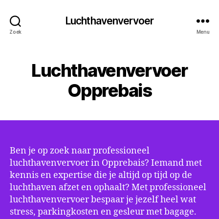
Luchthavenvervoer
Zoek
Menu
Luchthavenvervoer
Opprebais
Ben je op zoek naar professioneel
luchthavenvervoer in Opprebais? Iemand met
kennis en expertise die je altijd op tijd op de
luchthaven afzet en ophaalt? Met professioneel
luchthavenvervoer bespaar je jezelf heel wat
stress, parkingkosten en gesleur met bagage.