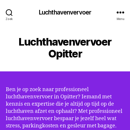
Luchthavenvervoer
Zoek
Menu
Luchthavenvervoer
Opitter
Ben je op zoek naar professioneel
luchthavenvervoer in Opitter? Iemand met
kennis en expertise die je altijd op tijd op de
luchthaven afzet en ophaalt? Met professioneel
luchthavenvervoer bespaar je jezelf heel wat
stress, parkingkosten en gesleur met bagage.