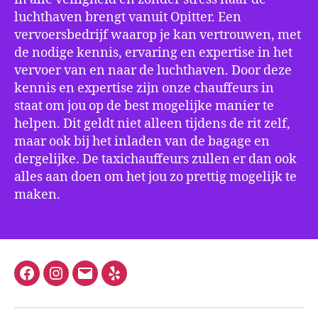
luchthaven brengt vanuit Opitter. Een
vervoersbedrijf waarop je kan vertrouwen, met
de nodige kennis, ervaring en expertise in het
vervoer van en naar de luchthaven. Door deze
kennis en expertise zijn onze chauffeurs in
staat om jou op de best mogelijke manier te
helpen. Dit geldt niet alleen tijdens de rit zelf,
maar ook bij het inladen van de bagage en
dergelijke. De taxichauffeurs zullen er dan ook
alles aan doen om het jou zo prettig mogelijk te
maken.
Facebook
Instagram
E-
Yelp
mail