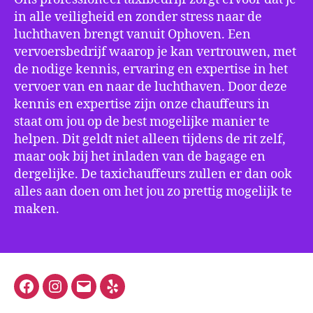
in alle veiligheid en zonder stress naar de
luchthaven brengt vanuit Ophoven. Een
vervoersbedrijf waarop je kan vertrouwen, met
de nodige kennis, ervaring en expertise in het
vervoer van en naar de luchthaven. Door deze
kennis en expertise zijn onze chauffeurs in
staat om jou op de best mogelijke manier te
helpen. Dit geldt niet alleen tijdens de rit zelf,
maar ook bij het inladen van de bagage en
dergelijke. De taxichauffeurs zullen er dan ook
alles aan doen om het jou zo prettig mogelijk te
maken.
Facebook
Instagram
E-
Yelp