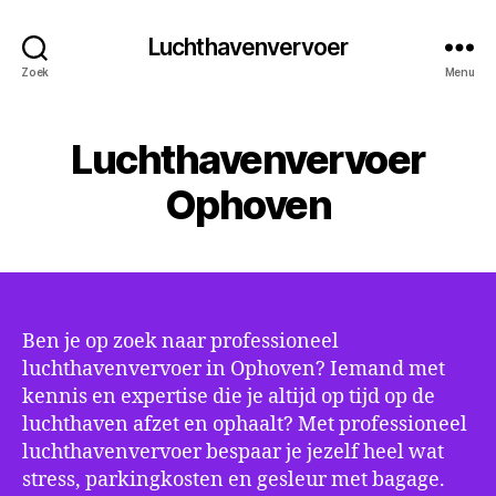
Luchthavenvervoer
Zoek
Menu
Luchthavenvervoer
Ophoven
Ben je op zoek naar professioneel
luchthavenvervoer in Ophoven? Iemand met
kennis en expertise die je altijd op tijd op de
luchthaven afzet en ophaalt? Met professioneel
luchthavenvervoer bespaar je jezelf heel wat
stress, parkingkosten en gesleur met bagage.