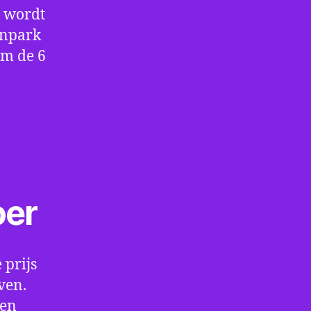
e wordt
enpark
om de 6
oer
 prijs
ven.
een