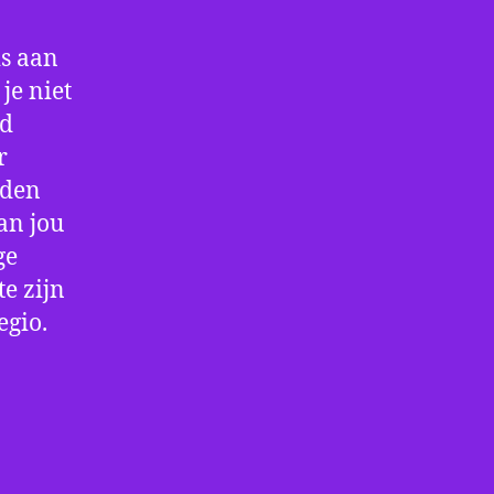
is aan
je niet
jd
r
rden
an jou
ge
e zijn
egio.