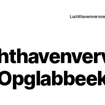
Luchthavenvervoer
hthavenver
Opglabbee