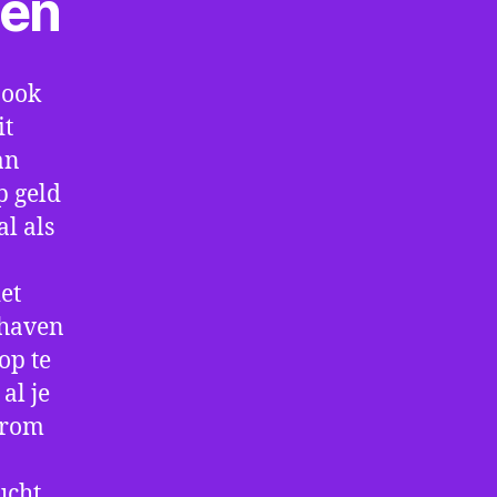
ten
 ook
it
an
p geld
al als
et
thaven
op te
al je
arom
ucht