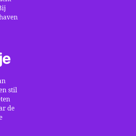
ij
thaven
je
an
n stil
eten
ar de
e