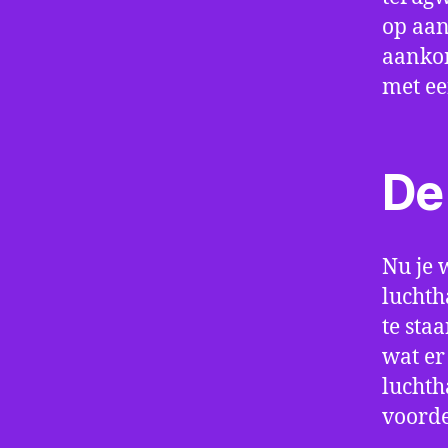
op aan
aankom
met e
De 
Nu je 
luchth
te sta
wat er
luchth
voorde