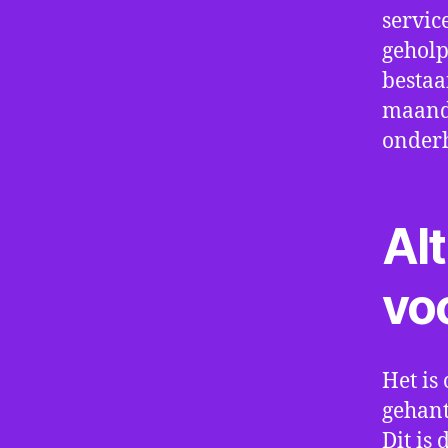
servic
geholp
bestaa
maand 
onder
Alt
vo
Het is 
gehant
Dit is