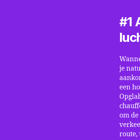
#1 A
luc
Wannee
je nat
aankom
een ho
Opglab
chauff
om de 
verkee
route,