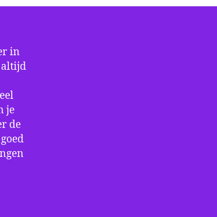
r in
altijd
eel
 je
er de
e goed
ingen