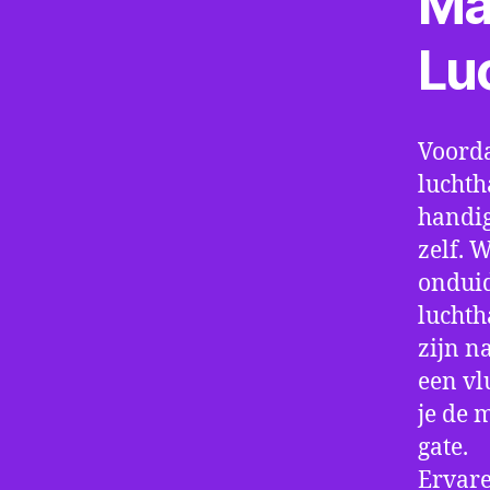
Ma
Lu
Voorda
luchth
handig
zelf. 
onduid
luchth
zijn n
een vl
je de 
gate.
Ervare