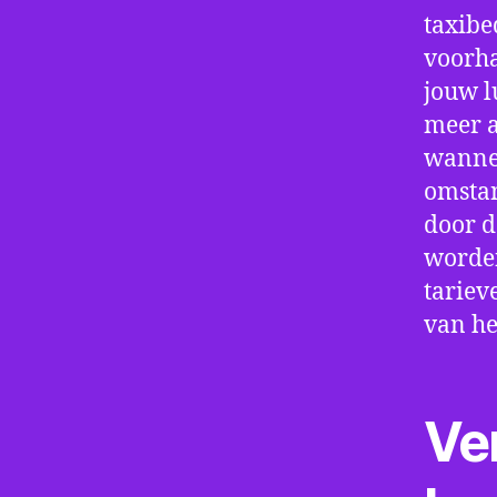
taxibe
voorha
jouw l
meer a
wannee
omstan
door d
worden
tariev
van he
Ve