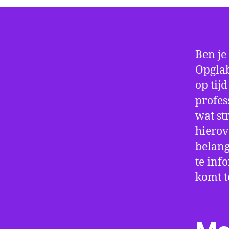
Ben je
Opglab
op tij
profes
wat st
hierov
belang
te inf
komt t