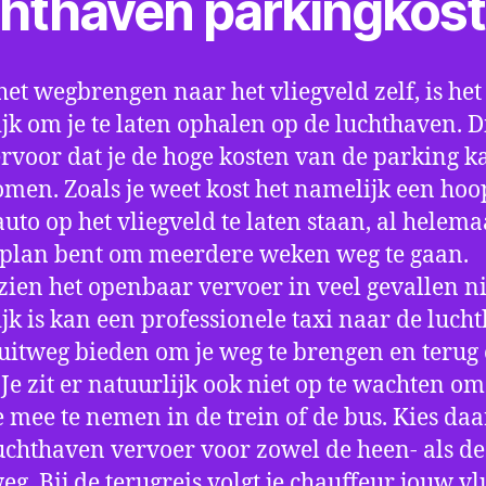
chthaven parkingkos
het wegbrengen naar het vliegveld zelf, is het
jk om je te laten ophalen op de luchthaven. D
ervoor dat je de hoge kosten van de parking k
men. Zoals je weet kost het namelijk een hoo
auto op het vliegveld te laten staan, al helema
 plan bent om meerdere weken weg te gaan.
ien het openbaar vervoer in veel gevallen ni
jk is kan een professionele taxi naar de luch
 uitweg bieden om je weg te brengen en terug 
 Je zit er natuurlijk ook niet op te wachten om 
 mee te nemen in de trein of de bus. Kies da
uchthaven vervoer voor zowel de heen- als de
eg. Bij de terugreis volgt je chauffeur jouw vl