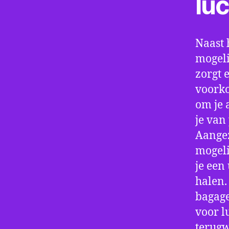
lu
Naast 
mogeli
zorgt 
voorko
om je 
je van
Aangez
mogeli
je een
halen.
bagage
voor l
terugw