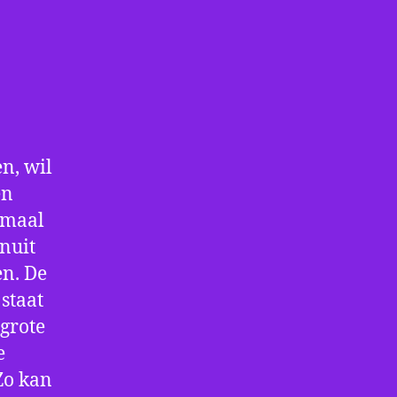
n, wil
en
nmaal
nuit
en. De
staat
 grote
e
Zo kan