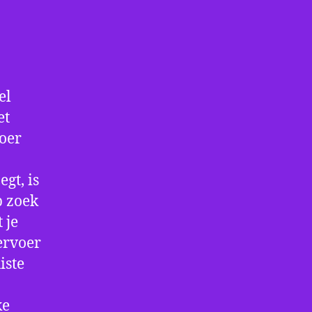
el
et
voer
gt, is
p zoek
 je
ervoer
iste
ke