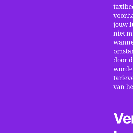
taxibe
voorha
jouw l
niet m
wannee
omstan
door d
worden
tariev
van he
Ve