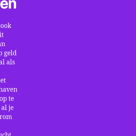
ten
 ook
it
an
p geld
al als
et
thaven
op te
al je
arom
ucht