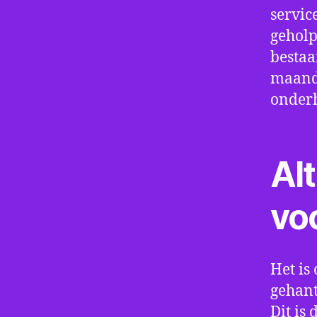
servic
geholp
bestaa
maand 
onder
Alt
vo
Het is 
gehant
Dit is