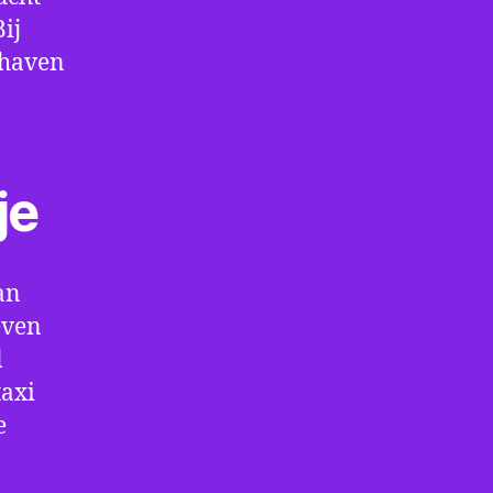
ij
thaven
je
an
even
l
taxi
e