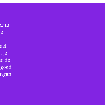
r in
je
eel
 je
er de
e goed
ingen