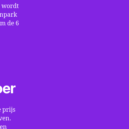
e wordt
enpark
om de 6
oer
 prijs
ven.
een