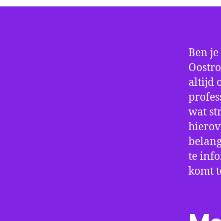
Ben je
Oostro
altijd
profes
wat st
hierov
belang
te inf
komt t