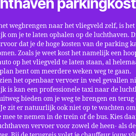
chthaven parkingkos
het wegbrengen naar het vliegveld zelf, is het
jk om je te laten ophalen op de luchthaven. D
ervoor dat je de hoge kosten van de parking k
men. Zoals je weet kost het namelijk een hoo
auto op het vliegveld te laten staan, al helema
 plan bent om meerdere weken weg te gaan.
ien het openbaar vervoer in veel gevallen ni
jk is kan een professionele taxi naar de luch
 uitweg bieden om je weg te brengen en terug 
 Je zit er natuurlijk ook niet op te wachten om 
 mee te nemen in de trein of de bus. Kies da
uchthaven vervoer voor zowel de heen- als de
eg. Bij de terugreis volgt je chauffeur jouw vl