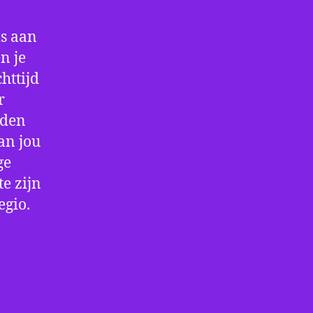
is aan
n je
httijd
r
rden
an jou
ge
e zijn
egio.