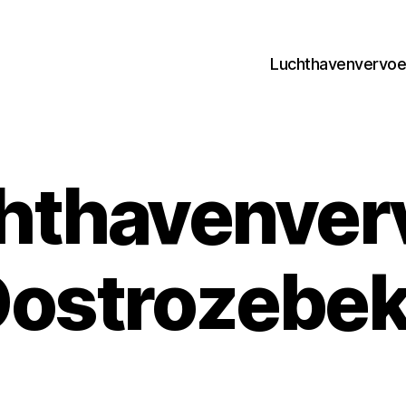
Luchthavenvervoer
hthavenver
ostrozebe