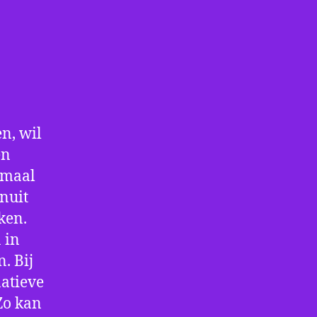
n, wil
en
nmaal
nuit
ken.
 in
. Bij
atieve
Zo kan