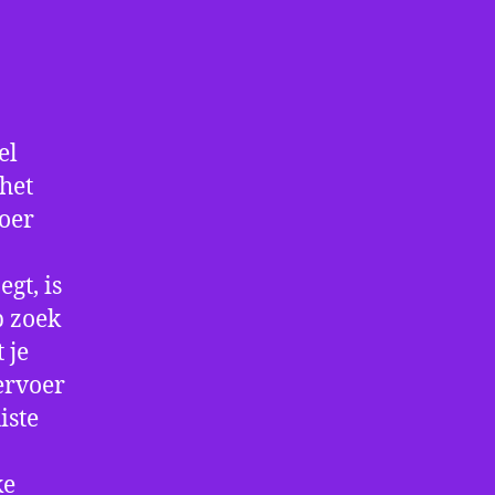
el
het
voer
gt, is
p zoek
 je
ervoer
iste
ke