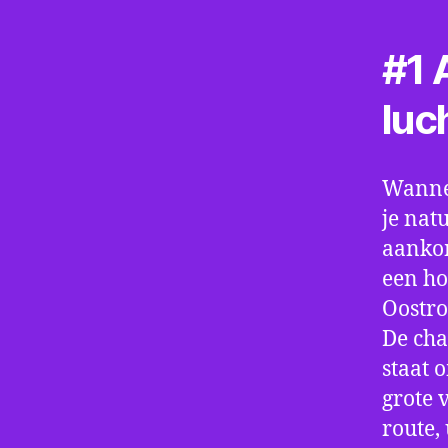
#1 A
luc
Wannee
je nat
aankom
een ho
Oostro
De cha
staat 
grote 
route,