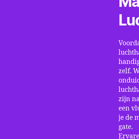
Ma
Lu
Voorda
luchth
handig
zelf. 
onduid
luchth
zijn n
een vl
je de 
gate.
Ervare