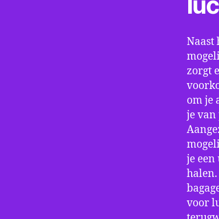
lu
Naast 
mogeli
zorgt 
voorko
om je 
je van
Aangez
mogeli
je een
halen.
bagage
voor l
terugw