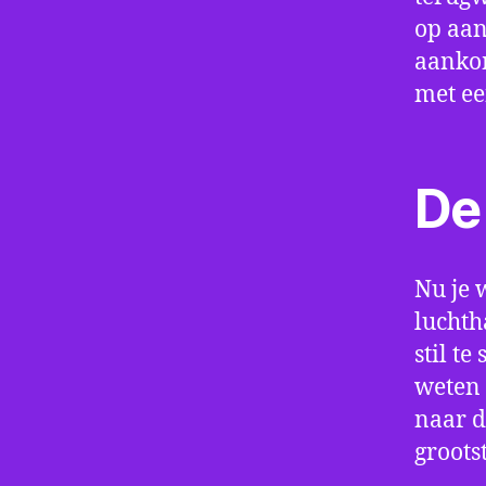
op aan
aankom
met e
De 
Nu je 
luchth
stil t
weten 
naar d
groots