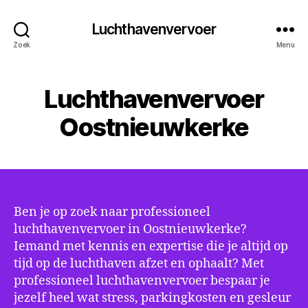
Luchthavenvervoer
Zoek
Menu
Luchthavenvervoer
Oostnieuwkerke
Ben je op zoek naar professioneel
luchthavenvervoer in Oostnieuwkerke?
Iemand met kennis en expertise die je altijd op
tijd op de luchthaven afzet en ophaalt? Met
professioneel luchthavenvervoer bespaar je
jezelf heel wat stress, parkingkosten en gesleur