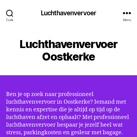
Luchthavenvervoer
Zoek
Menu
Luchthavenvervoer
Oostkerke
Ben je op zoek naar professioneel
luchthavenvervoer in Oostkerke? Iemand met
kennis en expertise die je altijd op tijd op de
luchthaven afzet en ophaalt? Met professioneel
luchthavenvervoer bespaar je jezelf heel wat
stress, parkingkosten en gesleur met bagage.