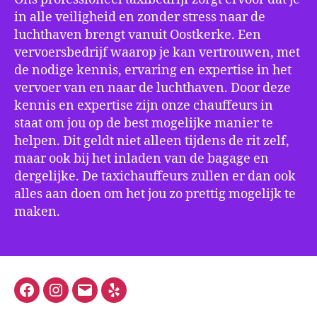
in alle veiligheid en zonder stress naar de
luchthaven brengt vanuit Oostkerke. Een
vervoersbedrijf waarop je kan vertrouwen, met
de nodige kennis, ervaring en expertise in het
vervoer van en naar de luchthaven. Door deze
kennis en expertise zijn onze chauffeurs in
staat om jou op de best mogelijke manier te
helpen. Dit geldt niet alleen tijdens de rit zelf,
maar ook bij het inladen van de bagage en
dergelijke. De taxichauffeurs zullen er dan ook
alles aan doen om het jou zo prettig mogelijk te
maken.
Facebook
Instagram
E-
Yelp