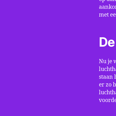
aankom
met e
De 
Nu je 
luchth
staan 
er zo 
luchth
voorde