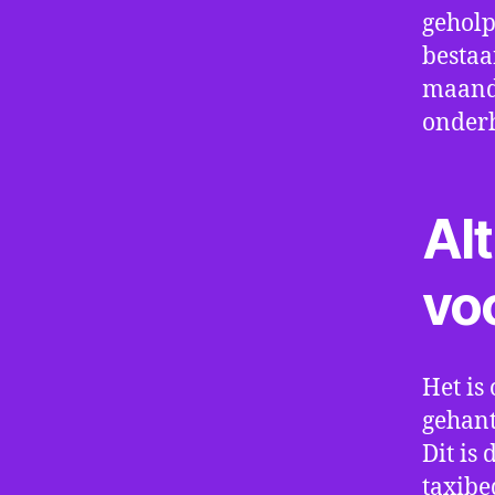
geholp
bestaa
maand 
onder
Alt
vo
Het is 
gehant
Dit is
taxibe