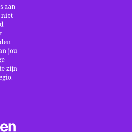
is aan
 niet
jd
r
rden
an jou
ge
e zijn
egio.
ten