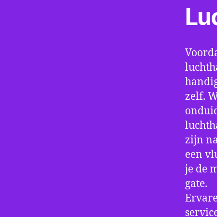
Lu
Voorda
luchth
handig
zelf. 
onduid
luchth
zijn n
een vl
je de 
gate.
Ervare
servic