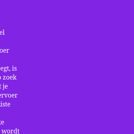
el
voer
gt, is
p zoek
 je
ervoer
iste
ke
e wordt