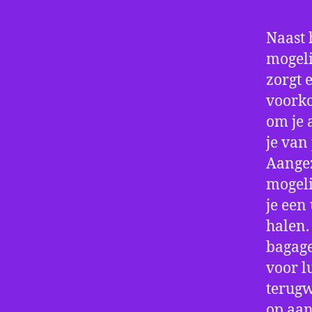
Naast 
mogeli
zorgt 
voorko
om je 
je van
Aangez
mogeli
je een
halen.
bagage
voor l
terugw
op aan