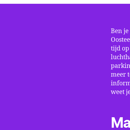
Ben je
Oostee
tijd o
luchth
parkin
meer t
inform
weet j
Ma