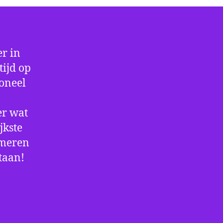
r in
tijd op
ioneel
er wat
jkste
rmeren
staan!