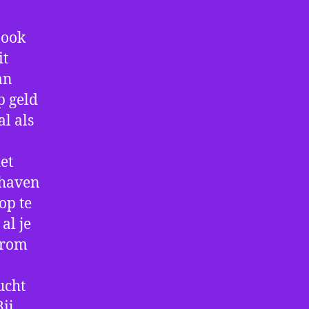
 ook
it
an
p geld
al als
et
thaven
op te
al je
arom
ucht
ij