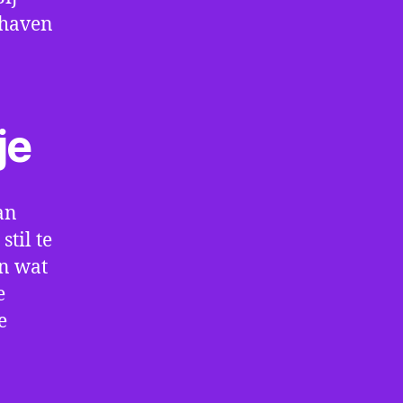
thaven
je
an
til te
en wat
e
e