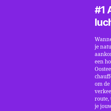
#1 A
luc
Wannee
je nat
aankom
een ho
Oostee
chauff
om de 
verkee
route,
je jou