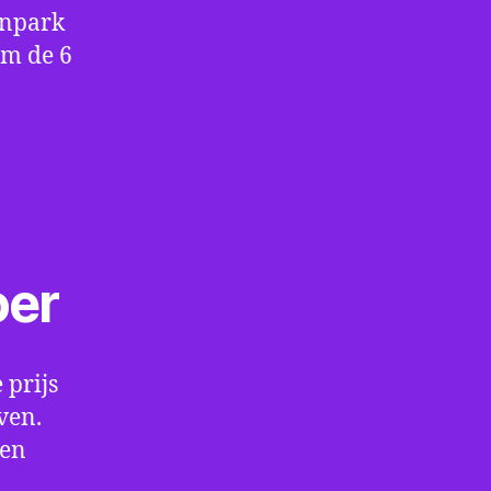
enpark
om de 6
oer
 prijs
ven.
een