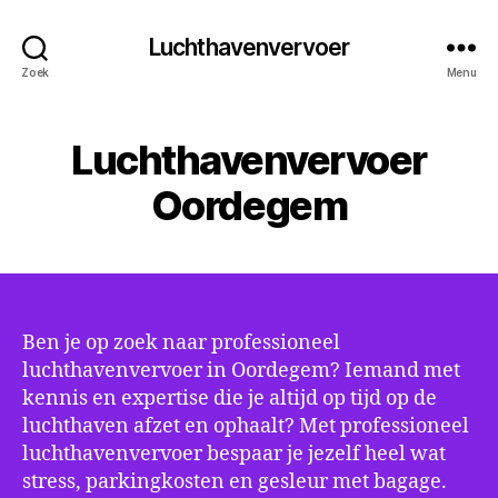
Luchthavenvervoer
Zoek
Menu
Luchthavenvervoer
Oordegem
Ben je op zoek naar professioneel
luchthavenvervoer in Oordegem? Iemand met
kennis en expertise die je altijd op tijd op de
luchthaven afzet en ophaalt? Met professioneel
luchthavenvervoer bespaar je jezelf heel wat
stress, parkingkosten en gesleur met bagage.