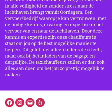
in alle veiligheid en zonder stress naar de
luchthaven brengt vanuit Oordegem. Een
vervoersbedrijf waarop je kan vertrouwen, met
de nodige kennis, ervaring en expertise in het
vervoer van en naar de luchthaven. Door deze
kennis en expertise zijn onze chauffeurs in
staat om jou op de best mogelijke manier te
helpen. Dit geldt niet alleen tijdens de rit zelf,
maar ook bij het inladen van de bagage en
dergelijke. De taxichauffeurs zullen er dan ook
alles aan doen om het jou zo prettig mogelijk te
maken.
Facebook
Instagram
E-
Yelp