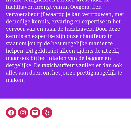
luchthaven brengt vanuit Ooigem. Een
vervoersbedrijf waarop je kan vertrouwen, met
de nodige kennis, ervaring en expertise in het
vervoer van en naar de luchthaven. Door deze
kennis en expertise zijn onze chauffeurs in
staat om jou op de best mogelijke manier te
helpen. Dit geldt niet alleen tijdens de rit zelf,
maar ook bij het inladen van de bagage en
dergelijke. De taxichauffeurs zullen er dan ook
alles aan doen om het jou zo prettig mogelijk te
maken.
Facebook
Instagram
E-
Yelp
mail