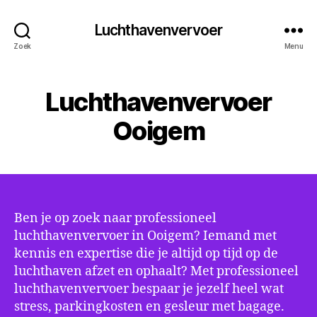
Luchthavenvervoer
Zoek
Menu
Luchthavenvervoer
Ooigem
Ben je op zoek naar professioneel
luchthavenvervoer in Ooigem? Iemand met
kennis en expertise die je altijd op tijd op de
luchthaven afzet en ophaalt? Met professioneel
luchthavenvervoer bespaar je jezelf heel wat
stress, parkingkosten en gesleur met bagage.