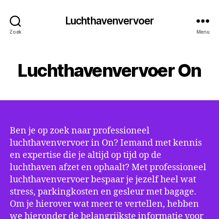
Luchthavenvervoer
Zoek
Menu
Luchthavenvervoer On
Ben je op zoek naar professioneel
luchthavenvervoer in On? Iemand met kennis
en expertise die je altijd op tijd op de
luchthaven afzet en ophaalt? Met professioneel
luchthavenvervoer bespaar je jezelf heel wat
stress, parkingkosten en gesleur met bagage.
Om je hierover wat meer te vertellen, hebben
we hieronder de belangrijkste informatie voor