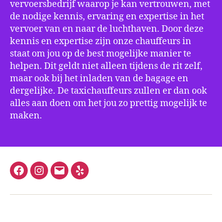
vervoersbedrijf waarop je kan vertrouwen, met
de nodige kennis, ervaring en expertise in het
vervoer van en naar de luchthaven. Door deze
kennis en expertise zijn onze chauffeurs in
staat om jou op de best mogelijke manier te
helpen. Dit geldt niet alleen tijdens de rit zelf,
maar ook bij het inladen van de bagage en
dergelijke. De taxichauffeurs zullen er dan ook
alles aan doen om het jou zo prettig mogelijk te
maken.
Facebook
Instagram
E-
Yelp
mail