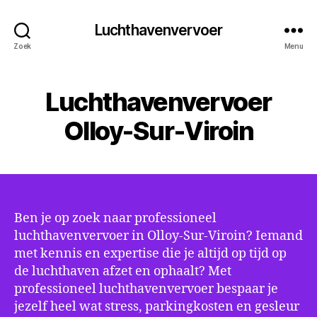
Luchthavenvervoer
Zoek
Menu
Luchthavenvervoer
Olloy-Sur-Viroin
Ben je op zoek naar professioneel
luchthavenvervoer in Olloy-Sur-Viroin? Iemand
met kennis en expertise die je altijd op tijd op
de luchthaven afzet en ophaalt? Met
professioneel luchthavenvervoer bespaar je
jezelf heel wat stress, parkingkosten en gesleur