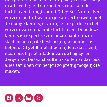
in alle veiligheid en zonder stress naar de
luchthaven brengt vanuit Olloy-Sur-Viroin. Een
vervoersbedrijf waarop je kan vertrouwen, met
de nodige kennis, ervaring en expertise in het
vervoer van en naar de luchthaven. Door deze
kennis en expertise zijn onze chauffeurs in
staat om jou op de best mogelijke manier te
helpen. Dit geldt niet alleen tijdens de rit zelf,
maar ook bij het inladen van de bagage en
dergelijke. De taxichauffeurs zullen er dan ook
alles aan doen om het jou zo prettig mogelijk te
maken.
Facebook
Instagram
E-
Yelp