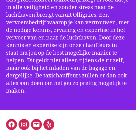
in alle veiligheid en zonder stress naar de
luchthaven brengt vanuit Ollignies. Een
vervoersbedrijf waarop je kan vertrouwen, met
de nodige kennis, ervaring en expertise in het
vervoer van en naar de luchthaven. Door deze
kennis en expertise zijn onze chauffeurs in
staat om jou op de best mogelijke manier te
helpen. Dit geldt niet alleen tijdens de rit zelf,
maar ook bij het inladen van de bagage en
dergelijke. De taxichauffeurs zullen er dan ook
alles aan doen om het jou zo prettig mogelijk te
maken.
Facebook
Instagram
E-
Yelp