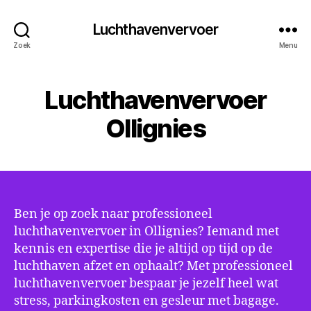
Luchthavenvervoer
Zoek
Menu
Luchthavenvervoer
Ollignies
Ben je op zoek naar professioneel
luchthavenvervoer in Ollignies? Iemand met
kennis en expertise die je altijd op tijd op de
luchthaven afzet en ophaalt? Met professioneel
luchthavenvervoer bespaar je jezelf heel wat
stress, parkingkosten en gesleur met bagage.