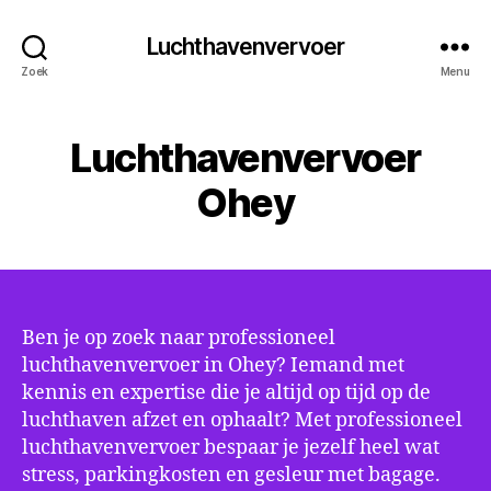
Luchthavenvervoer
Zoek
Menu
Luchthavenvervoer
Ohey
Ben je op zoek naar professioneel
luchthavenvervoer in Ohey? Iemand met
kennis en expertise die je altijd op tijd op de
luchthaven afzet en ophaalt? Met professioneel
luchthavenvervoer bespaar je jezelf heel wat
stress, parkingkosten en gesleur met bagage.