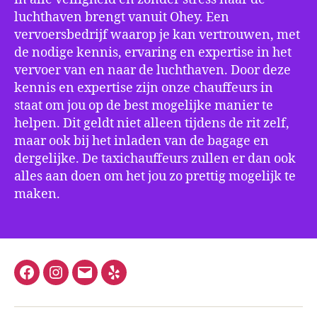
luchthaven brengt vanuit Ohey. Een
vervoersbedrijf waarop je kan vertrouwen, met
de nodige kennis, ervaring en expertise in het
vervoer van en naar de luchthaven. Door deze
kennis en expertise zijn onze chauffeurs in
staat om jou op de best mogelijke manier te
helpen. Dit geldt niet alleen tijdens de rit zelf,
maar ook bij het inladen van de bagage en
dergelijke. De taxichauffeurs zullen er dan ook
alles aan doen om het jou zo prettig mogelijk te
maken.
Facebook
Instagram
E-
Yelp
mail