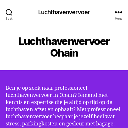
Luchthavenvervoer
Zoek
Menu
Luchthavenvervoer
Ohain
Ben je op zoek naar professioneel
luchthavenvervoer in Ohain? Iemand met
kennis en expertise die je altijd op tijd op de
luchthaven afzet en ophaalt? Met professioneel
luchthavenvervoer bespaar je jezelf heel wat
stress, parkingkosten en gesleur met bagage.