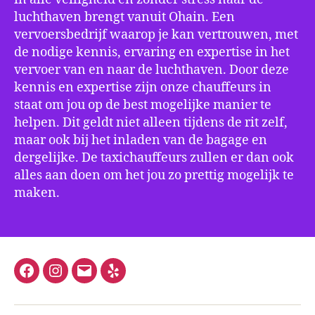
luchthaven brengt vanuit Ohain. Een
vervoersbedrijf waarop je kan vertrouwen, met
de nodige kennis, ervaring en expertise in het
vervoer van en naar de luchthaven. Door deze
kennis en expertise zijn onze chauffeurs in
staat om jou op de best mogelijke manier te
helpen. Dit geldt niet alleen tijdens de rit zelf,
maar ook bij het inladen van de bagage en
dergelijke. De taxichauffeurs zullen er dan ook
alles aan doen om het jou zo prettig mogelijk te
maken.
Facebook
Instagram
E-
Yelp
mail