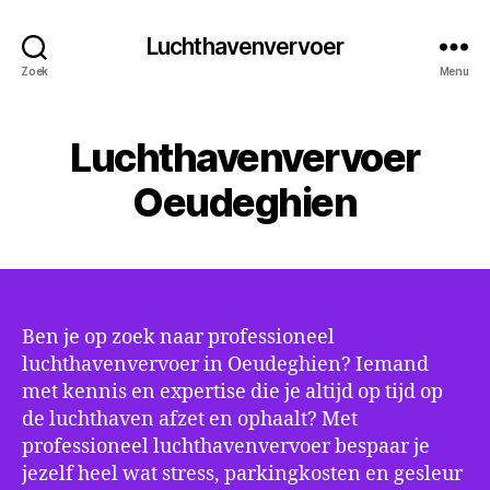
Luchthavenvervoer
Zoek
Menu
Luchthavenvervoer
Oeudeghien
Ben je op zoek naar professioneel
luchthavenvervoer in Oeudeghien? Iemand
met kennis en expertise die je altijd op tijd op
de luchthaven afzet en ophaalt? Met
professioneel luchthavenvervoer bespaar je
jezelf heel wat stress, parkingkosten en gesleur